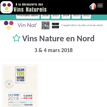
Toggl
navig
Prochains salons
2026
2025
2024
2023
2022
Vins Nature en Nord
3 & 4 mars 2018