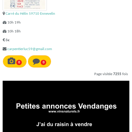
Carré du Hélin 59710 Ennevelin
10h 19h
10h 18h
8€
carpentierluc59@gmail.com
0
0
Page visitée
7255
fois