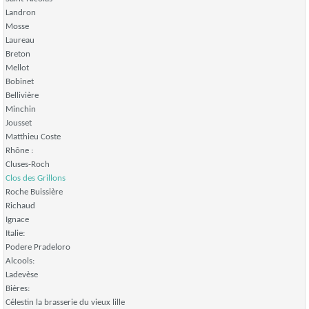
Landron
Mosse
Laureau
Breton
Mellot
Bobinet
Bellivière
Minchin
Jousset
Matthieu Coste
Rhône :
Cluses-Roch
Clos des Grillons
Roche Buissière
Richaud
Ignace
Italie:
Podere Pradeloro
Alcools:
Ladevèse
Bières:
Célestin la brasserie du vieux lille