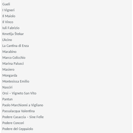
Gueli
I Vigneri
Il Maiolo
Il Vinco
Iuli Fabrizio
Kmetija Štekar
L’Acino
La Cantina di Enza
Marabino
Marco Colicchio
Marina Palusci
Masiero
Mongarda
Montesissa Emilio
Nasciri
Orsi – Vigneto San Vito
Pantun
Paolo Marchionni a Vigliano
Passalacqua Valentina
Podere Casaccia – Sine Felle
Podere Concori
Podere del Ceppaiolo