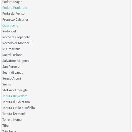
Podere Magia
Podere Pradarolo
Porta del Vento
Progetto Calcarius
Quarticello
Redondél
Rocco di Carpeneto
Roccolo di Monticelli
ROSmarinus
Saetti Luciano
Salvatore Magnoni
San Fereolo
Segni di Langa
Sergio Arcuri
Siemàn
Stefano Amerighi
Tenuta Belvedere
Tenuta di Ghizzano
Tenuta Grillo e Tufiello
Tenuta l’Armonia
Terre a Mano
Tiberi
Trinchero