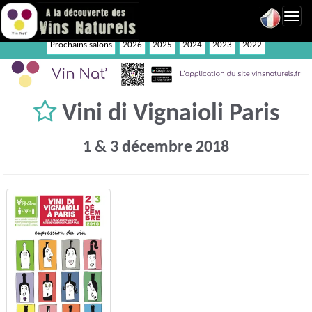
Toggl
navig
Prochains salons
2026
2025
2024
2023
2022
Vini di Vignaioli Paris
1 & 3 décembre 2018