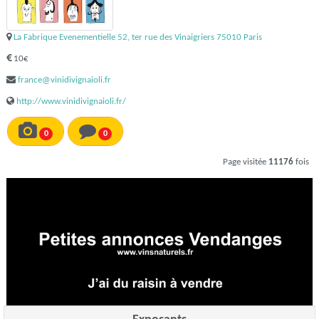
La Fabrique Evenementielle 52, ter rue des Vinaigriers 75010 Paris
10€
france@vinidivignaioli.fr
http://www.vinidivignaioli.fr/
0
0
Page visitée
11176
fois