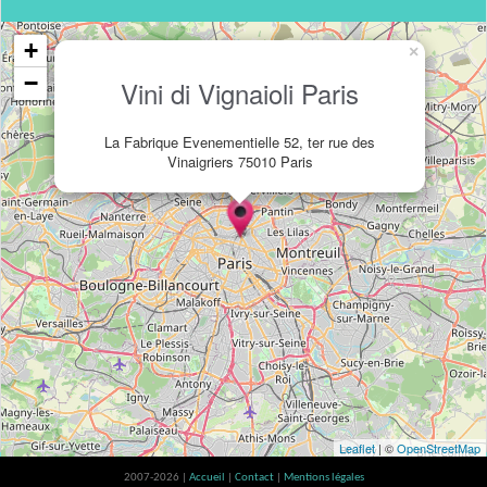
+
×
−
Vini di Vignaioli Paris
La Fabrique Evenementielle 52, ter rue des
Vinaigriers 75010 Paris
Leaflet
| ©
OpenStreetMap
2007-2026 |
Accueil
|
Contact
|
Mentions légales