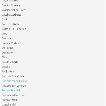
Cascina Ebreo
Cascina Fornace
Cascina Val del Prete
Cascina Zerbetta
Casè
Corte Sant’Alda
Costa di Là – Ederlezi
Croci
Crocizia
Daniele Portinari
De Fermo
Denavolo
Elios
Eraldo Viberti
Etnella
Fabio Gea
Fattoria Calcabrina
Fattoria Mani di Luna
Fattoria San Lorenzo
Ferraro Maurizio
Francesco Guccione
Franco Terpin
Gonella Vini