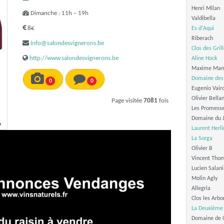
Henri Milan
Dimanche : 11h – 19h
Valdibella
8€
Es d'Aqui
Riberach
info@salondesvignerons.be
Clos des Gril
http://www.salondesvignerons.be
Aline Hock
Maxime Man
Domaine des
0
0
Eugenio Vair
Olivier Bella
Page visitée
7081
fois
Les Promesse
Domaine du J
Laurent Herli
La Sorga
Olivier B
Vincent Tho
Lucien Salani
Molin Agly
Allegria
Clos les Arbo
La Deuxième 
Domaine de 