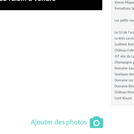
Simon Mique
Remettons la
Les petits n
Le Cri de l'a
Le Bois sacré
Guilhem Bar
Château Fabr
JST vins du 
Champagne g
Domaine Sau
Quelques dom
Domaine Les
Domaine Bei
Château Ren
Cant'Alauze
Ajouter des photos