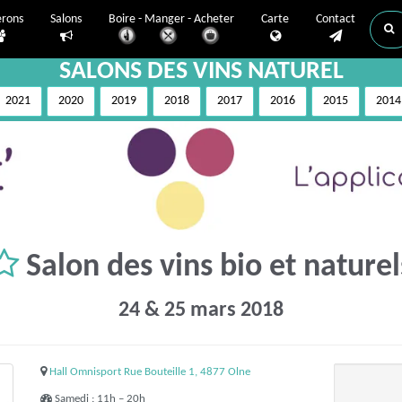
erons
Salons
Boire - Manger - Acheter
Carte
Contact
SALONS DES VINS NATUREL
2021
2020
2019
2018
2017
2016
2015
2014
Salon des vins bio et naturel
24 & 25 mars 2018
Hall Omnisport Rue Bouteille 1, 4877 Olne
Samedi : 11h – 20h