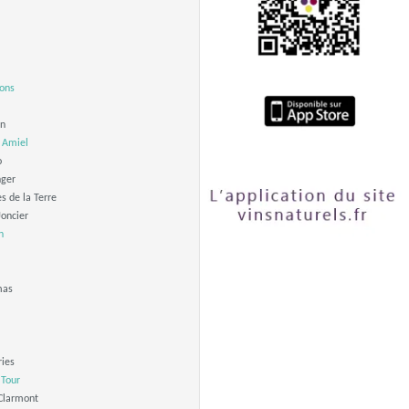
lons
n
 Amiel
o
nger
s de la Terre
oncier
n
mas
ries
Tour
Clarmont