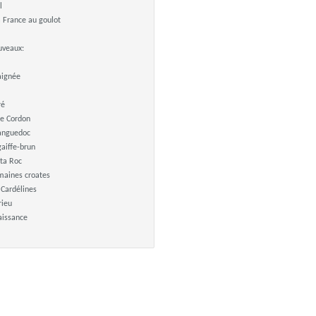
l
 France au goulot
ouveaux:
raignée
ré
e Cordon
Languedoc
aiffe-brun
ta Roc
aines croates
 Cardélines
rieu
aissance