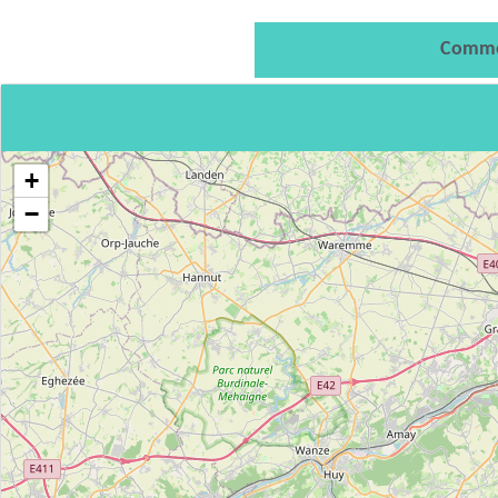
Comme
+
−