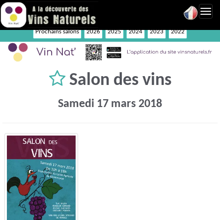
Toggl
navig
Prochains salons
2026
2025
2024
2023
2022
Salon des vins
Samedi 17 mars 2018