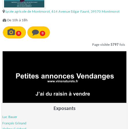
Lycée agricole de Montmorot, 614 Avenue Edgar Fauré, 39570 Montmorot
De 10h à 18h
0
0
Page visitée
5797
fois
Exposants
Luc Bauer
François Grinand