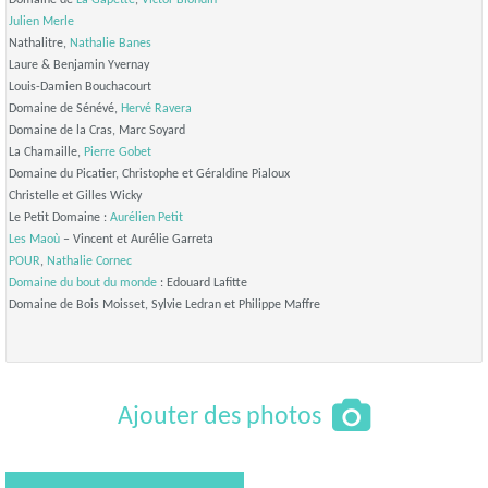
Domaine de
La Gapette
,
Victor Blondin
Julien Merle
Nathalitre,
Nathalie Banes
Laure & Benjamin Yvernay
Louis-Damien Bouchacourt
Domaine de Sénévé,
Hervé Ravera
Domaine de la Cras, Marc Soyard
La Chamaille,
Pierre Gobet
Domaine du Picatier, Christophe et Géraldine Pialoux
Christelle et Gilles Wicky
Le Petit Domaine :
Aurélien Petit
Les Maoù
– Vincent et Aurélie Garreta
POUR
,
Nathalie Cornec
Domaine du bout du monde
: Edouard Lafitte
Domaine de Bois Moisset, Sylvie Ledran et Philippe Maffre
Ajouter des photos