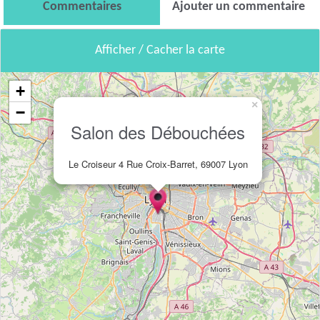
Commentaires
Ajouter un commentaire
Afficher / Cacher la carte
+
×
−
Salon des Débouchées
Le Croiseur 4 Rue Croix-Barret, 69007 Lyon