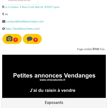
Le Croiseur 4 Rue Croix-Barret, 69007 Lyon
5€
contact@lesdebouchees.com
http://lesdebouchees.com/
0
0
Page visitée
8940
fois
Exposants