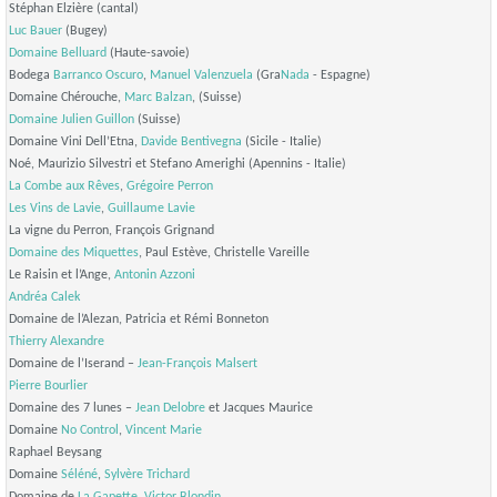
Stéphan Elzière (cantal)
Luc Bauer
(Bugey)
Domaine Belluard
(Haute-savoie)
Bodega
Barranco Oscuro
,
Manuel Valenzuela
(Gra
Nada
- Espagne)
Domaine Chérouche,
Marc Balzan
, (Suisse)
Domaine Julien Guillon
(Suisse)
Domaine Vini Dell’Etna,
Davide Bentivegna
(Sicile - Italie)
Noé, Maurizio Silvestri et Stefano Amerighi (Apennins - Italie)
La Combe aux Rêves
,
Grégoire Perron
Les Vins de Lavie
,
Guillaume Lavie
La vigne du Perron, François Grignand
Domaine des Miquettes
, Paul Estève, Christelle Vareille
Le Raisin et l’Ange,
Antonin Azzoni
Andréa Calek
Domaine de l’Alezan, Patricia et Rémi Bonneton
Thierry Alexandre
Domaine de l’Iserand –
Jean-François Malsert
Pierre Bourlier
Domaine des 7 lunes –
Jean Delobre
et Jacques Maurice
Domaine
No Control
,
Vincent Marie
Raphael Beysang
Domaine
Séléné
,
Sylvère Trichard