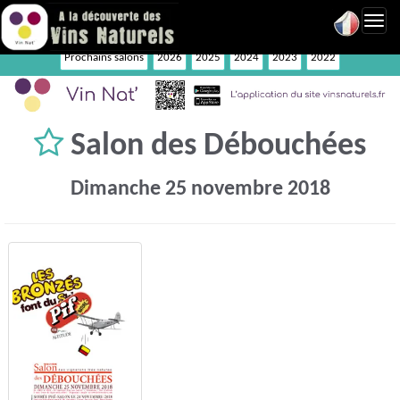
Toggl
navig
Prochains salons
2026
2025
2024
2023
2022
Salon des Débouchées
Dimanche 25 novembre 2018