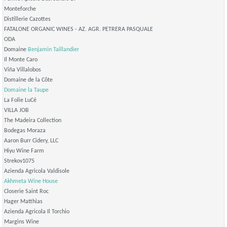
Monteforche
Distillerie Cazottes
FATALONE ORGANIC WINES - AZ. AGR. PETRERA PASQUALE
ODA
Domaine
Benjamin Taillandier
Il Monte Caro
Viña Villalobos
Domaine de la Côte
Domaine la Taupe
La Folie LuCé
VILLA JOB
The Madeira Collection
Bodegas Moraza
Aaron Burr Cidery, LLC
Hiyu Wine Farm
Strekov1075
Azienda Agricola Valdisole
Akhmeta Wine House
Closerie Saint Roc
Hager Matthias
Azienda Agricola Il Torchio
Margins Wine