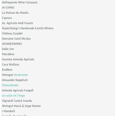
Delinquente Wine Company
AI GVINO
La Maison du Moulin
Caprera
Az. Agricola Andi Fausto
Árpád Balog's Handmade Family Winery
Château Guadet
Domaine Saint Nicolas
AFIANESWINES
Dalle Ore
Marabino
Ausonia Azienda Agricola
Casa Wallace
Radikon
Weingut
Strohmeier
Alexander Koppitsch
2Naturkinder
Azienda Agricola Fongoli
Le raisin et l'Ange
Vignaioli Contrà Soarda
Weingut Maria & Sepp Muster
I Mandorli