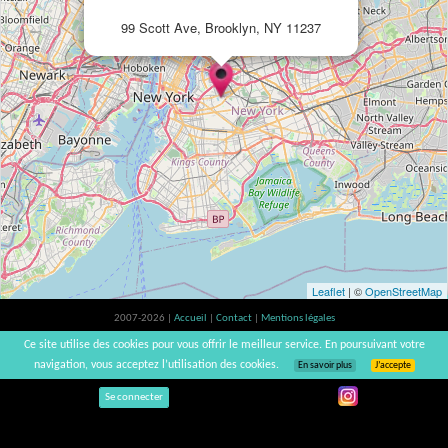
99 Scott Ave, Brooklyn, NY 11237
Leaflet
| ©
OpenStreetMap
2007-2026 |
Accueil
|
Contact
|
Mentions légales
L'abus d'alcool est dangereux pour la santé, à consommer avec modération. |
Ce site utilise des cookies pour vous offrir le meilleur service. En poursuivant votre
vinsnaturels | v3.12
navigation, vous acceptez l’utilisation des cookies.
En savoir plus
J’accepte
Se connecter