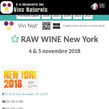
Toggl
navig
Prochains salons
2026
2025
2024
2023
2022
RAW WINE New York
4 & 5 novembre 2018
99 Scott Ave, Brooklyn, NY 11237
De 10h à 18h
De 10h à 18h