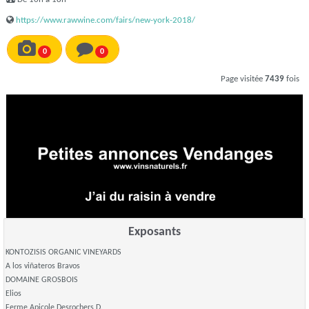
https://www.rawwine.com/fairs/new-york-2018/
0
0
Page visitée
7439
fois
Exposants
KONTOZISIS ORGANIC VINEYARDS
A los viñateros Bravos
DOMAINE GROSBOIS
Elios
Ferme Apicole Desrochers D.