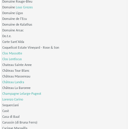
Domaine Rouge-Bleu
Domaine
Lous Grezes
Domaine Ligas
Domaine de l'Ecu
Domaine de Kalathas
Domaine Arsac
Do.t.e.
Corte Sant'Alda
Coquelicot Estate Vineyard - Rose & Son
Clos Massotte
Clos Lentiscus
Chateau Sainte Anne
Château Tour Blanc
Château Massereau
Château Landra
Château La Baronne
Champagne Lelarge-Pugeot
Lorenzo Corino
Sequerciani
Casè
Casa di Baal
Carussin (di Bruna Ferro)
Cacique Maravilla