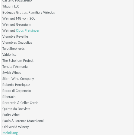
Castello Poggiarello
Tibaani LLC
Bodegas Gratias. Familia y Viñedos
Weingut MG vom SOL
Weingut Georgium
Weingut
Claus Preisinger
Vignoble Reveille
Vignobles Ouzoulias
Two Shepherds
Valdonica
The Scholium Project
Tenuta l'Armonia
Swick Wines
Stirm Wine Company
Roberto Henriquez
Rocco di Carpeneto
Riberach
Recaredo & Celler Credo
Quinta da Boavista
Purity Wine
Paolo & Lorenzo Marchionni
Old World Winery
Meinklang