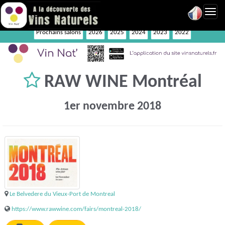
Toggl
navig
Prochains salons
2026
2025
2024
2023
2022
RAW WINE Montréal
1er novembre 2018
Le Belvedere du Vieux-Port de Montreal
https://www.rawwine.com/fairs/montreal-2018/