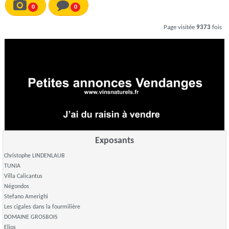
0
0
Page visitée
9373
fois
Exposants
Christophe LINDENLAUB
TUNIA
Villa Calicantus
Négondos
Stefano Amerighi
Les cigales dans la fourmilière
DOMAINE GROSBOIS
Elios