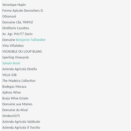
Veronique Hupin
Ferme Apicole Desrochers D.
Ottomani
Domaine C&L TRIPOZ
Distillerie Cazottes
Az. Agr. Prin?i? Dario
Domaine
Benjamin Taillandier
Viña Villalobos
VIGNOBLE DU LOUP BLANC
Sperling Vineyards
Sylvain Bock
Azienda Agricola Divella
VILLA JOB
The Madeira Collection
Bodegas Moraza
Aphros Wine
Burja Wine Estate
Domaine aux Moines
Domaine du Nival
Strekov1075
Azienda Agricola Valdisole
Azienda Agricola Il Torchio