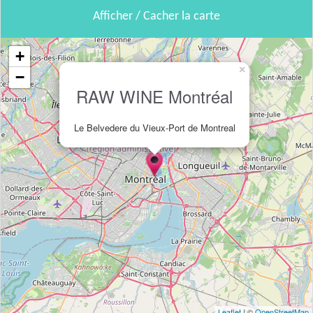
Afficher / Cacher la carte
+
×
−
RAW WINE Montréal
Le Belvedere du Vieux-Port de Montreal
Leaflet
| ©
OpenStreetMap