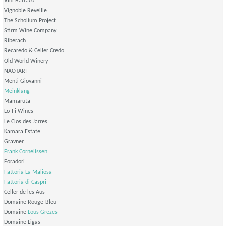
Vini Barraco
Vignoble Reveille
The Scholium Project
Stirm Wine Company
Riberach
Recaredo & Celler Credo
Old World Winery
NAOTARI
Menti Giovanni
Meinklang
Mamaruta
Lo-Fi Wines
Le Clos des Jarres
Kamara Estate
Gravner
Frank Cornelissen
Foradori
Fattoria La Maliosa
Fattoria di Caspri
Celler de les Aus
Domaine Rouge-Bleu
Domaine
Lous Grezes
Domaine Ligas