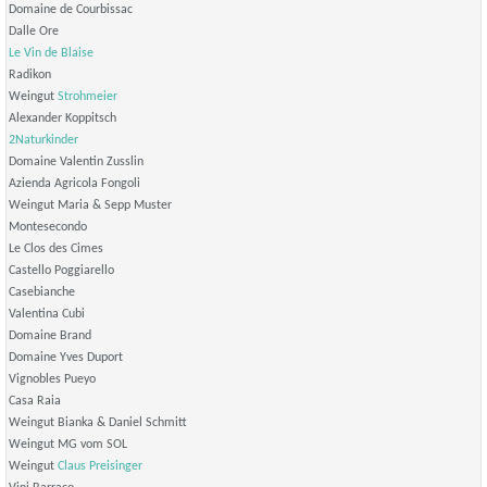
Domaine de Courbissac
Dalle Ore
Le Vin de Blaise
Radikon
Weingut
Strohmeier
Alexander Koppitsch
2Naturkinder
Domaine Valentin Zusslin
Azienda Agricola Fongoli
Weingut Maria & Sepp Muster
Montesecondo
Le Clos des Cimes
Castello Poggiarello
Casebianche
Valentina Cubi
Domaine Brand
Domaine Yves Duport
Vignobles Pueyo
Casa Raia
Weingut Bianka & Daniel Schmitt
Weingut MG vom SOL
Weingut
Claus Preisinger