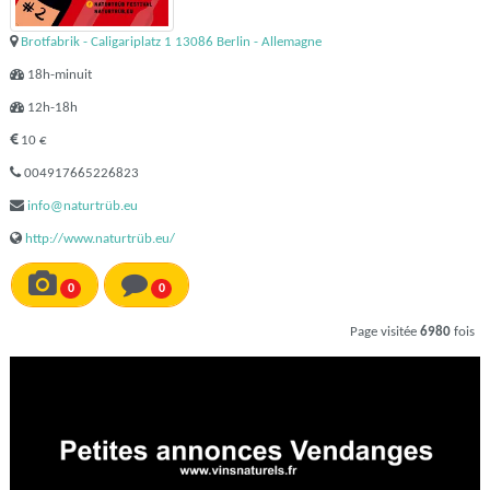
Brotfabrik - Caligariplatz 1 13086 Berlin - Allemagne
18h-minuit
12h-18h
10 €
004917665226823
info@naturtrüb.eu
http://www.naturtrüb.eu/
0
0
Page visitée
6980
fois