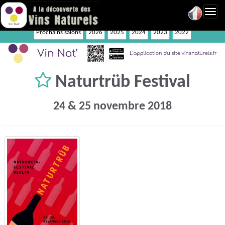
Toggl
navig
Prochains salons
2026
2025
2024
2023
2022
Naturtrüb Festival
24 & 25 novembre 2018