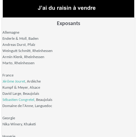
Exposants
Allemagne
Enderle & Moll, Baden
Andreas Durst, Pfalz
Weingutt Schmitt, Rheinhessen
Armin Klenk, Rheinhessen
Marto, Rheinhessen
France
Jérôme Jouret
, Ardèche
Kumpf & Meyer, Alsace
David Large, Beaujolais
Sébastien Congretel
, Beaujolais
Domaine de l'Anne, Languedoc
Georgie
Nika Winery, Khaketi
Hongrie