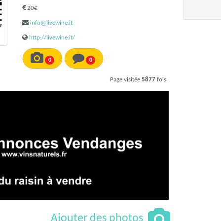
20€
info@livewine.it
http://livewine.it/
0
0
Page visitée
5877
fois
Ajouter des photos