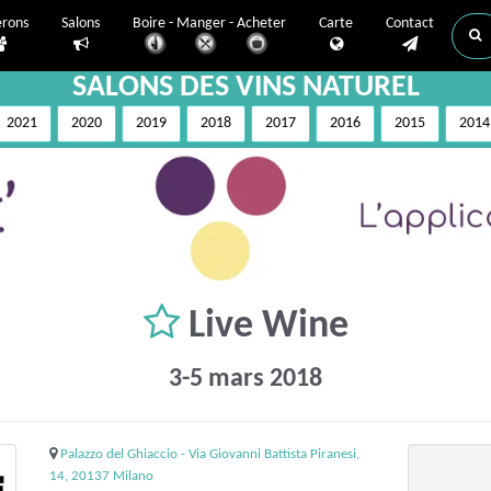
erons
Salons
Boire - Manger - Acheter
Carte
Contact
SALONS DES VINS NATUREL
2021
2020
2019
2018
2017
2016
2015
2014
Live Wine
3-5 mars 2018
Palazzo del Ghiaccio - Via Giovanni Battista Piranesi,
14, 20137 Milano