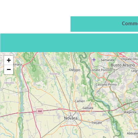
Comme
+
−