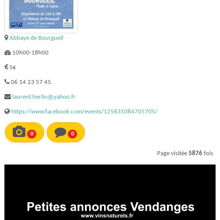
Abbaye de Bourgueil
10h00-18h00
5€
06 14 23 57 45
laurent.herlin@yahoo.fr
https://www.facebook.com/events/125631084705705/
0
0
Page visitée
5876
fois