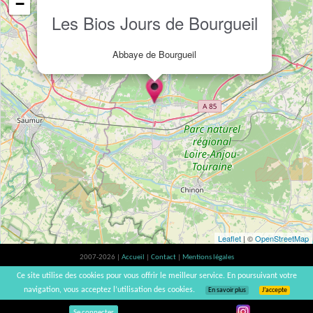
−
Les Bios Jours de Bourgueil
Abbaye de Bourgueil
Leaflet
| ©
OpenStreetMap
2007-2026 |
Accueil
|
Contact
|
Mentions légales
L'abus d'alcool est dangereux pour la santé, à consommer avec modération. |
Ce site utilise des cookies pour vous offrir le meilleur service. En poursuivant votre
vinsnaturels | v3.12
navigation, vous acceptez l’utilisation des cookies.
En savoir plus
J’accepte
Se connecter