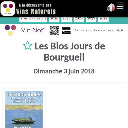
Toggl
navig
Prochains salons
2026
2025
2024
2023
2022
Les Bios Jours de
Bourgueil
Dimanche 3 juin 2018