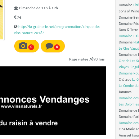
Domaine
Chr
Dimanche de 11h à 19h
Sons of Wine
7€
Domaine Beir
Domaine Péc
http://la-grainerie.net/programmation/cirque-des-
Dom & Terre
vins-nature-2018/
Domaine Bal
Domaine
Pla
0
0
Le Clos Vaga
Domaine de L
Page visitée
7690
fois
Clot de Les S
Vinyes Singul
Domaine Rou
Château
La C
La Combe du 
Jammes
Domaine des
Les Dolomies
Domaine de l
Domaine Parla
Domaine des
Clos Marie L
Aurisset (sou