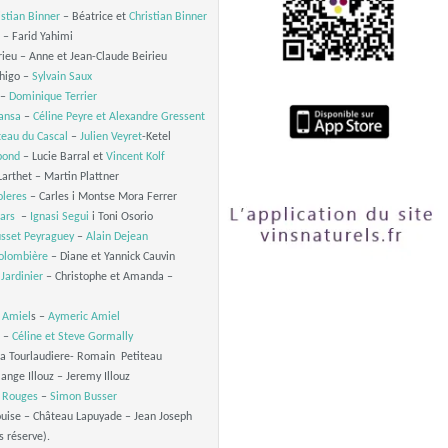
istian Binner
– Béatrice et
Christian Binner
 – Farid Yahimi
ieu – Anne et Jean-Claude Beirieu
higo –
Sylvain Saux
 –
Dominique Terrier
ansa
–
Céline Peyre et
Alexandre Gressent
teau du Cascal
–
Julien Veyret
-Ketel
bond
– Lucie Barral et
Vincent Kolf
arthet – Martin Plattner
oleres
– Carles i Montse Mora Ferrer
ars
–
Ignasi Segui
i Toni Osorio
sset Peyraguey
–
Alain Dejean
olombière
– Diane et Yannick Cauvin
Jardinier
– Christophe et Amanda –
 Amiel
s –
Aymeric Amiel
–
Céline et Steve Gormally
a Tourlaudiere- Romain Petiteau
nge Illouz – Jeremy Illouz
 Rouges
–
Simon Busser
ouise – Château Lapuyade – Jean Joseph
s réserve).