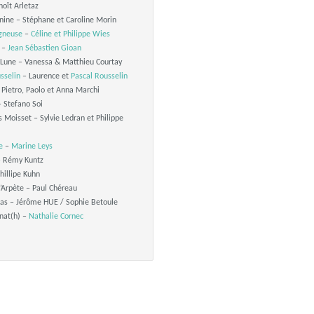
oît Arletaz
ine – Stéphane et Caroline Morin
igneuse
–
Céline et Philippe Wies
–
Jean Sébastien Gioan
 Lune – Vanessa & Matthieu Courtay
sselin
– Laurence et
Pascal Rousselin
 Pietro, Paolo et Anna Marchi
– Stefano Soi
Moisset – Sylvie Ledran et Philippe
e
–
Marine Leys
– Rémy Kuntz
hillipe Kuhn
’Arpète – Paul Chéreau
as – Jérôme HUE / Sophie Betoule
nat(h) –
Nathalie Cornec