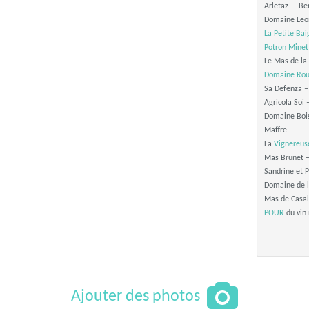
Arletaz – Ben
Domaine Leon
La Petite Ba
Potron Minet
Le Mas de la
Domaine Rou
Sa Defenza –
Agricola Soi 
Domaine Bois 
Maffre
La
Vignereus
Mas Brunet 
Sandrine et P
Domaine de l
Mas de Casal
POUR
du vin 
Ajouter des photos