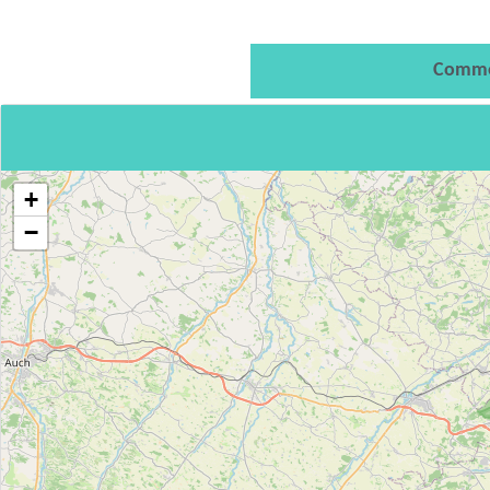
Comme
+
−