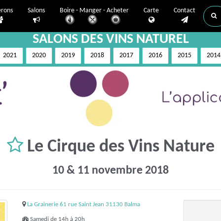
erons
Salons
Boire - Manger - Acheter
Carte
Contact
SALONS DES VINS NATUREL
2021
2020
2019
2018
2017
2016
2015
2014
Le Cirque des Vins Nature
10 & 11 novembre 2018
La Grainerie 61 rue Saint Jean 31130 Balma
Samedi de 14h à 20h