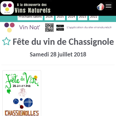
Toggl
navig
Prochains salons
2026
2025
2024
2023
2022
Fête du vin de Chassignole
Samedi 28 juillet 2018