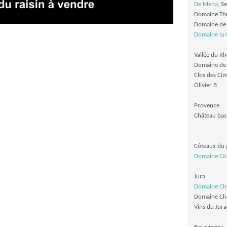
De Mena
, S
Domaine Th
Domaine de 
Domaine la 
Vallée du R
Domaine de 
Clos des Ci
Olivier B
Provence
Château bas,
Côteaux du 
Domaine Co
Jura
Domaine Cha
Domaine Cha
Vins du Jura T