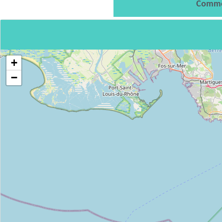
Comme
+
−