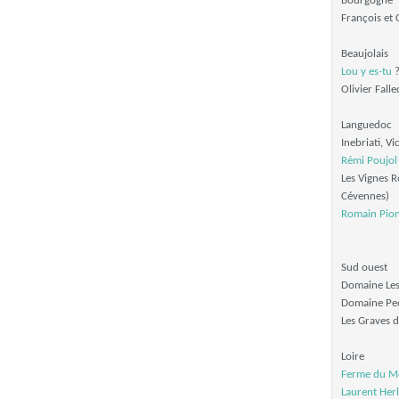
Bourgogne
François et 
Beaujolais
Lou y es-tu
?
Olivier Falle
Languedoc
Inebriati, V
Rémi Poujol
Les Vignes R
Cévennes)
Romain Pio
Sud ouest
Domaine Les
Domaine Pec
Les Graves d
Loire
Ferme du M
Laurent Herl