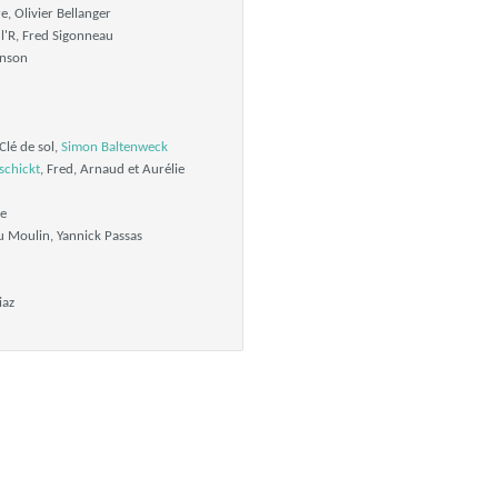
e, Olivier Bellanger
l'R, Fred Sigonneau
anson
Clé de sol,
Simon Baltenweck
schickt
, Fred, Arnaud et Aurélie
te
u Moulin, Yannick Passas
iaz