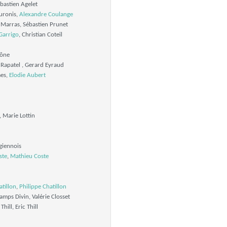
ebastien Agelet
uronis,
Alexandre Coulange
Marras, Sébastien Prunet
Garrigo
, Christian Coteil
hône
Rapatel , Gerard Eyraud
mes,
Elodie Aubert
 Marie Lottin
giennois
ste
,
Mathieu Coste
tillon
,
Philippe Chatillon
mps Divin, Valérie Closset
hill, Eric Thill