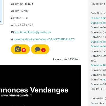
10h30 - minuit
Roussillon (
10h-17h00
Bota Nostr
gratuit - 5 €
La Cave Api
Domaine de 
06 28 28 43 23
Domaine des 
vins.fenouilledes@gmail.com
Domaine Gio
Domaine l'E
www.facebook.com/events/521477048041937/
Domaine de 
Domaine de
0
0
Domaine La N
Domaine Les
Page visitée
8456
fois
Soto
Domaine Ri
Domaine Sa
Domaine des 
Domaine
Je
Domaine Gill
RIBERACH, G
Languedoc (
Benoït Arlet