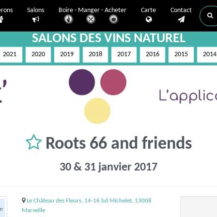
erons
Salons
Boire - Manger - Acheter
Carte
Contact
SALONS DES VINS NATUREL
2021
2020
2019
2018
2017
2016
2015
2014
Roots 66 and friends
30 & 31 janvier 2017
Le Château des Fleurs, 14-16 bd Michelet, 13008
Marseille