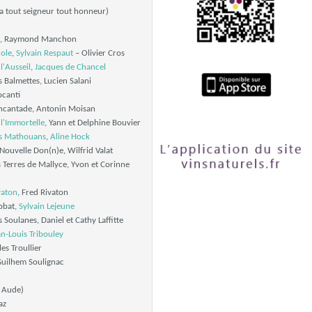
 a tout seigneur tout honneur)
a , Raymond Manchon
cole
,
Sylvain Respaut
– Olivier Cros
l'Ausseil
,
Jacques de Chancel
Balmettes, Lucien Salani
canti
ncantade, Antonin Moisan
l'Immortelle
, Yann et Delphine Bouvier
s Mathouans
,
Aline Hock
ouvelle Don(n)e, Wilfrid Valat
 Terres de Mallyce, Yvon et Corinne
vaton
, Fred Rivaton
bbat,
Sylvain Lejeune
Soulanes, Daniel et Cathy Laffitte
an-Louis Tribouley
es Troullier
uilhem Soulignac
 Aude)
az