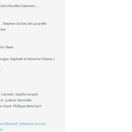
Claire Bouillot-Salomon, …
 , Stephen Durieu de Lacarelle
cker
ictor Beau
ouges, Raphaël et Séverine Dubois (
n
 Carmels, Sophie Lavaud
h, Ludovic Bonnelle
e viaud, Philippe Betschart
ont Benault
,
Stéphane Rocher
in