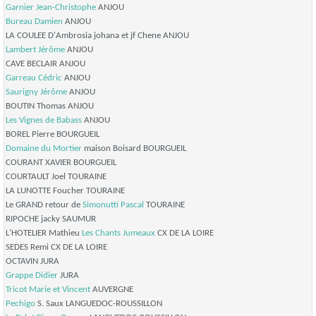
Garnier Jean-Christophe
ANJOU
Bureau Damien
ANJOU
LA COULEE D'Ambrosia johana et jf Chene ANJOU
Lambert Jérôme
ANJOU
CAVE BECLAIR ANJOU
Garreau Cédric
ANJOU
Saurigny Jérôme
ANJOU
BOUTIN Thomas ANJOU
Les Vignes de Babass
ANJOU
BOREL Pierre BOURGUEIL
Domaine du Mortier
maison Boisard BOURGUEIL
COURANT XAVIER BOURGUEIL
COURTAULT Joel TOURAINE
LA LUNOTTE Foucher TOURAINE
Le GRAND retour de
Simonutti Pascal
TOURAINE
RIPOCHE jacky SAUMUR
L'HOTELIER Mathieu
Les Chants Jumeaux
CX DE LA LOIRE
SEDES Remi CX DE LA LOIRE
OCTAVIN JURA
Grappe Didier
JURA
Tricot Marie et Vincent
AUVERGNE
Pechigo
S. Saux LANGUEDOC-ROUSSILLON