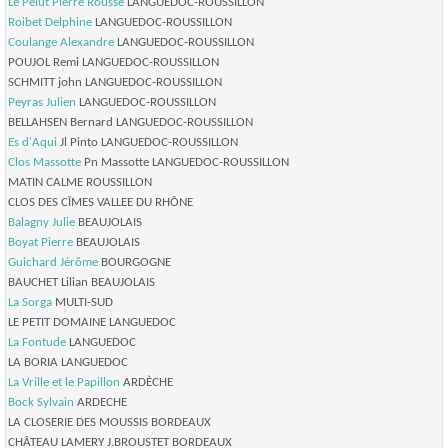
Le Pelut
Pierre Rousse
LANGUEDOC-ROUSSILLON
Roibet Delphine
LANGUEDOC-ROUSSILLON
Coulange Alexandre
LANGUEDOC-ROUSSILLON
POUJOL Remi LANGUEDOC-ROUSSILLON
SCHMITT john LANGUEDOC-ROUSSILLON
Peyras Julien
LANGUEDOC-ROUSSILLON
BELLAHSEN Bernard LANGUEDOC-ROUSSILLON
Es d'Aqui
Jl Pinto LANGUEDOC-ROUSSILLON
Clos Massotte
Pn Massotte LANGUEDOC-ROUSSILLON
MATIN CALME ROUSSILLON
CLOS DES CÎMES VALLEE DU RHÔNE
Balagny Julie
BEAUJOLAIS
Boyat Pierre
BEAUJOLAIS
Guichard Jérôme
BOURGOGNE
BAUCHET Lilian BEAUJOLAIS
La Sorga
MULTI-SUD
LE PETIT DOMAINE LANGUEDOC
La Fontude
LANGUEDOC
LA BORIA LANGUEDOC
La Vrille et le Papillon
ARDÈCHE
Bock Sylvain
ARDECHE
LA CLOSERIE DES MOUSSIS BORDEAUX
CHÂTEAU LAMERY J.BROUSTET BORDEAUX