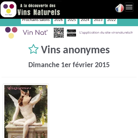
Toggl
navig
Prochains salons
2026
2025
2024
2023
2022
Vins anonymes
Dimanche 1er février 2015