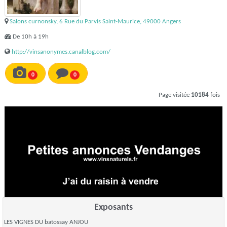
Salons curnonsky, 6 Rue du Parvis Saint-Maurice, 49000 Angers
De 10h à 19h
http://vinsanonymes.canalblog.com/
0
0
Page visitée
10184
fois
Exposants
LES VIGNES DU batossay ANJOU