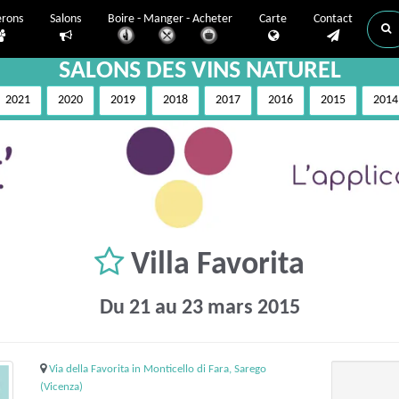
erons
Salons
Boire - Manger - Acheter
Carte
Contact
SALONS DES VINS NATUREL
2021
2020
2019
2018
2017
2016
2015
2014
Villa Favorita
Du 21 au 23 mars 2015
Via della Favorita in Monticello di Fara, Sarego
(Vicenza)