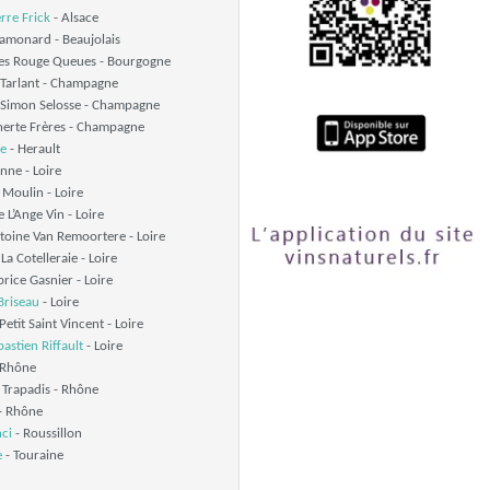
rre Frick
- Alsace
monard - Beaujolais
s Rouge Queues - Bourgogne
Tarlant - Champagne
Simon Selosse - Champagne
erte Frères - Champagne
e
- Herault
nne - Loire
Moulin - Loire
 L’Ange Vin - Loire
oine Van Remoortere - Loire
a Cotelleraie - Loire
ice Gasnier - Loire
Briseau
- Loire
etit Saint Vincent - Loire
astien Riffault
- Loire
- Rhône
Trapadis - Rhône
 - Rhône
ci
- Roussillon
e
- Touraine