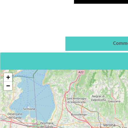
Comme
+
−