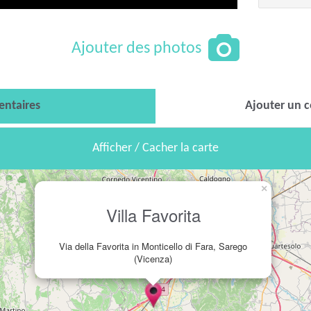
Ajouter des photos
ntaires
Ajouter un 
Afficher / Cacher la carte
×
Villa Favorita
Via della Favorita in Monticello di Fara, Sarego
(Vicenza)