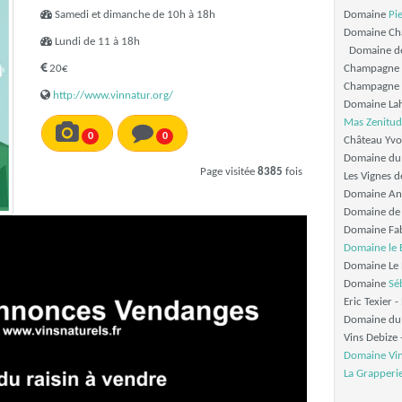
Samedi et dimanche de 10h à 18h
Domaine
Pie
Domaine Cha
Lundi de 11 à 18h
Domaine de
20€
Champagne 
Champagne 
http://www.vinnatur.org/
Domaine Lah
Mas Zenitud
0
0
Château Yvo
Domaine du 
Page visitée
8385
fois
Les Vignes de
Domaine Ant
Domaine de L
Domaine Fabr
Domaine le 
Domaine Le P
Domaine
Séb
Eric Texier 
Domaine du 
Vins Debize
Domaine Vin
La Grapperi