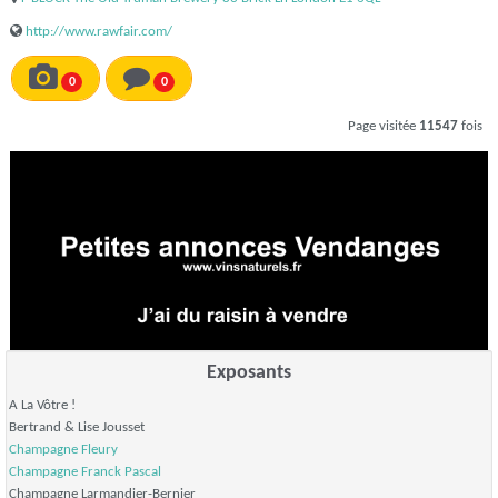
http://www.rawfair.com/
0
0
Page visitée
11547
fois
Exposants
A La Vôtre !
Bertrand & Lise Jousset
Champagne Fleury
Champagne
Franck Pascal
Champagne Larmandier-Bernier