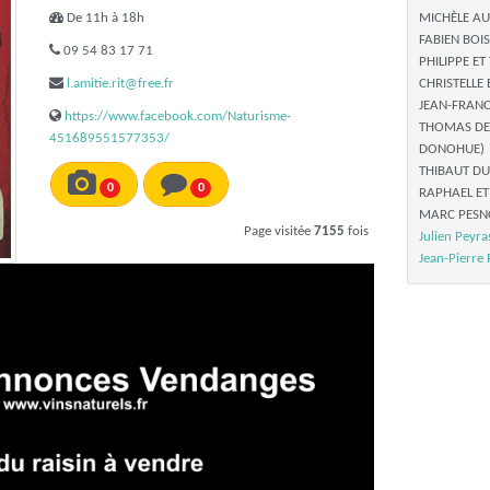
De 11h à 18h
MICHÈLE A
FABIEN BOIS
09 54 83 17 71
PHILIPPE E
l.amitie.rit@free.fr
CHRISTELLE
JEAN-FRANC
https://www.facebook.com/Naturisme-
THOMAS DE
451689551577353/
DONOHUE)
THIBAUT DU
0
0
RAPHAEL ET
MARC PESNO
Page visitée
7155
fois
Julien Peyra
Jean-Pierre 