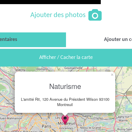
Ajouter des photos
ntaires
Ajouter un 
Afficher / Cacher la carte
×
Naturisme
L'amitié Rit, 120 Avenue du Président Wilson 93100
Montreuil