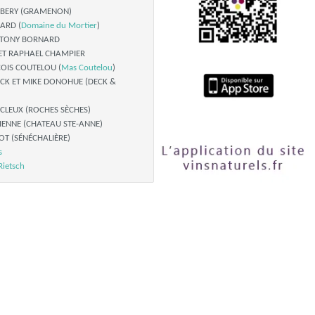
UBERY (GRAMENON)
ARD (
Domaine du Mortier
)
T TONY BORNARD
 ET RAPHAEL CHAMPIER
OIS COUTELOU (
Mas Coutelou
)
CK ET MIKE DONOHUE (DECK &
CLEUX (ROCHES SÈCHES)
IENNE (CHATEAU STE-ANNE)
T (SÉNÉCHALIÈRE)
s
Rietsch