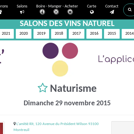
erons
Salons
Boire - Manger - Acheter
Carte
Contact
SALONS DES VINS NATUREL
2021
2020
2019
2018
2017
2016
2015
2014
Naturisme
Dimanche 29 novembre 2015
L'amitié Rit, 120 Avenue du Président Wilson 93100
Montreuil