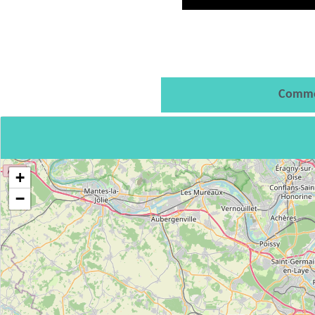
Comme
+
−