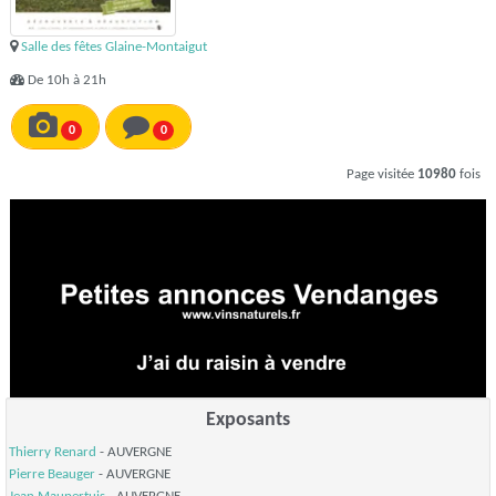
Salle des fêtes Glaine-Montaigut
De 10h à 21h
0
0
Page visitée
10980
fois
Exposants
Thierry Renard
- AUVERGNE
Pierre Beauger
- AUVERGNE