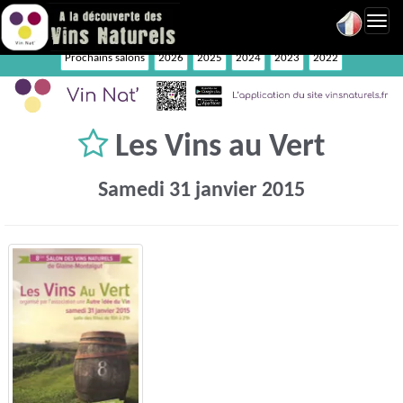
Toggl
navig
Prochains salons
2026
2025
2024
2023
2022
Les Vins au Vert
Samedi 31 janvier 2015