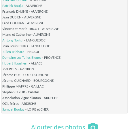
Jean Maupertuis
- AUVERGNE
Patrick Bouju
- AUVERGNE
François DHUME
- AUVERGNE
Jean DUBIEN
- AUVERGNE
Fred GOUNAN
- AUVERGNE
Vincent et Marie TRICOT
- AUVERGNE
Manu et Catherine
- AUVERGNE
Antony Tortul
- LANGUEDOC
Jean Louis PINTO
- LANGUEDOC
Julien Trichard
- HERAULT
Domaine Les Tuiles Bleues
- PROVENCE
Hubert Hausherr
- ALSACE
Joêl ROLS
- AVEYRON
Jérome HUE
- COTE DU RHONE
Jérome GUICHARD
- BOURGOGNE
Philippe MAFFRE
- GAILLAC
Stéphan ELZEIR
- CANTAL
Association vigne d’antan
- ARDECHE
OZIL frères
- ARDECHE
Samuel Boulay
- LOIRE et CHER
Ajouter des photos