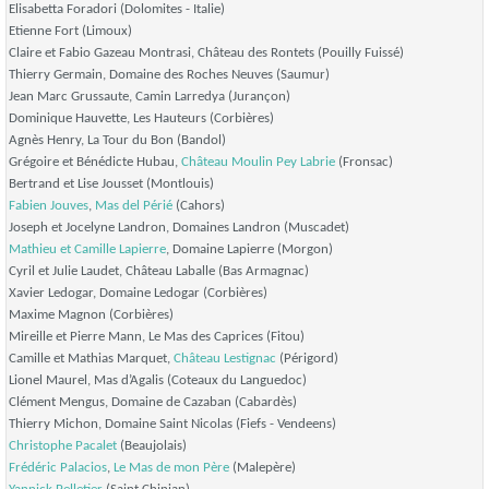
Elisabetta Foradori (Dolomites - Italie)
Etienne Fort (Limoux)
Claire et Fabio Gazeau Montrasi, Château des Rontets (Pouilly Fuissé)
Thierry Germain, Domaine des Roches Neuves (Saumur)
Jean Marc Grussaute, Camin Larredya (Jurançon)
Dominique Hauvette, Les Hauteurs (Corbières)
Agnès Henry, La Tour du Bon (Bandol)
Grégoire et Bénédicte Hubau,
Château Moulin Pey Labrie
(Fronsac)
Bertrand et Lise Jousset (Montlouis)
Fabien Jouves
,
Mas del Périé
(Cahors)
Joseph et Jocelyne Landron, Domaines Landron (Muscadet)
Mathieu et Camille Lapierre
, Domaine Lapierre (Morgon)
Cyril et Julie Laudet, Château Laballe (Bas Armagnac)
Xavier Ledogar, Domaine Ledogar (Corbières)
Maxime Magnon (Corbières)
Mireille et Pierre Mann, Le Mas des Caprices (Fitou)
Camille et Mathias Marquet,
Château Lestignac
(Périgord)
Lionel Maurel, Mas d’Agalis (Coteaux du Languedoc)
Clément Mengus, Domaine de Cazaban (Cabardès)
Thierry Michon, Domaine Saint Nicolas (Fiefs - Vendeens)
Christophe Pacalet
(Beaujolais)
Frédéric Palacios
,
Le Mas de mon Père
(Malepère)