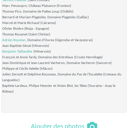
Yannick Pelletier
(Saint Chinian)
Marc Penavayre, Château Plaisance (Fronton)
Thomas Pico, Domaine de Pattes Loup (Châblis)
Bernard et Myriam Plageoles, Domaine Plageoles (Gaillac)
Marcel et Marie Richaud (Cairanne)
Olivier Rivière (Rioja - Espagne)
Thomas Rouanet (Saint Chinian)
Adrien Roustan
, Domaine d’Ourea (Gigondas et Vacqueyras)
Jean Baptiste Sénat (Minervois)
Benjamin Taillandier
(Minervois)
François et Anne Tardy, Domaine des Entrefaux (Crozes Hermitage)
Jean Dominique et Jean Laurent Vacheron, Domaine Vacheron (Sancerre)
Philippe et Cécile Valette (Mâcon)
Julien Zernott et Delphine Rousseau, Domaine du Pas de l’Escalette (Coteaux du
Languedoc)
Baptiste Lardeux, Philipe Mesnier et Vivien Blot, les Têtes (Touraine - Azay le
Rideau)
Ajouter des photos