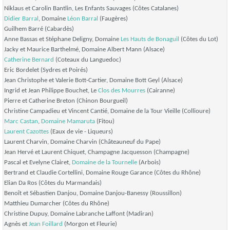
Niklaus et Carolin Bantlin, Les Enfants Sauvages (Côtes Catalanes)
Didier Barral
, Domaine
Léon Barral
(Faugères)
Guilhem Barré (Cabardès)
Anne Bassas et Stéphane Deligny, Domaine
Les Hauts de Bonaguil
(Côtes du Lot)
Jacky et Maurice Barthelmé, Domaine Albert Mann (Alsace)
Catherine Bernard
(Coteaux du Languedoc)
Eric Bordelet (Sydres et Poirés)
Jean Christophe et Valerie Bott-Cartier, Domaine Bott Geyl (Alsace)
Ingrid et Jean Philippe Bouchet, Le
Clos des Mourres
(Cairanne)
Pierre et Catherine Breton (Chinon Bourgueil)
Christine Campadieu et Vincent Cantié, Domaine de la Tour Vieille (Collioure)
Marc Castan
,
Domaine Mamaruta
(Fitou)
Laurent Cazottes
(Eaux de vie - Liqueurs)
Laurent Charvin, Domaine Charvin (Châteauneuf du Pape)
Jean Hervé et Laurent Chiquet, Champagne Jacquesson (Champagne)
Pascal et Evelyne Clairet,
Domaine de la Tournelle
(Arbois)
Bertrand et Claudie Cortellini, Domaine Rouge Garance (Côtes du Rhône)
Elian Da Ros (Côtes du Marmandais)
Benoît et Sébastien Danjou, Domaine Danjou-Banessy (Roussillon)
Matthieu Dumarcher (Côtes du Rhône)
Christine Dupuy, Domaine Labranche Laffont (Madiran)
Agnès et
Jean Foillard
(Morgon et Fleurie)