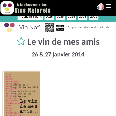
Toggl
navig
Prochains salons
2026
2025
2024
2023
2022
Le vin de mes amis
26 & 27 janvier 2014