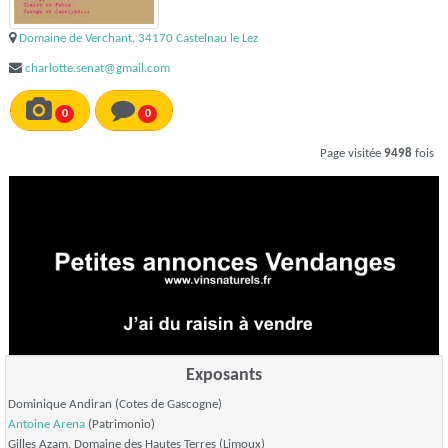
Domaine de Verchant, 34170 Castelnau le Lez
charlotte.senat@gmail.com
0
0
Page visitée
9498
fois
Exposants
Dominique Andiran (Cotes de Gascogne)
Antoine Arena
(Patrimonio)
Gilles Azam, Domaine des Hautes Terres (Limoux)