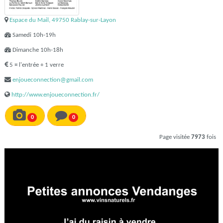
Espace du Mail, 49750 Rablay-sur-Layon
Samedi 10h-19h
Dimanche 10h-18h
5 ¤ l'entrée + 1 verre
enjoueconnection@gmail.com
http://www.enjoueconnection.fr/
0
0
Page visitée
7973
fois