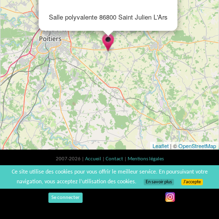
Salle polyvalente 86800 Saint Julien L'Ars
Leaflet
| ©
OpenStreetMap
2007-2026 |
Accueil
|
Contact
|
Mentions légales
L'abus d'alcool est dangereux pour la santé, à consommer avec modération. |
Ce site utilise des cookies pour vous offrir le meilleur service. En poursuivant votre
vinsnaturels | v3.12
navigation, vous acceptez l’utilisation des cookies.
En savoir plus
J’accepte
Se connecter