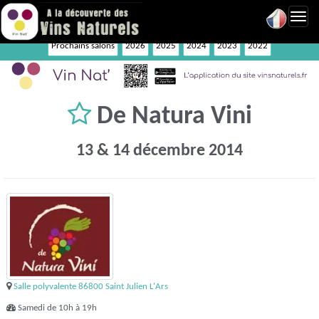
Toggl
navig
Prochains salons
2026
2025
2024
2023
2022
De Natura Vini
13 & 14 décembre 2014
Salle polyvalente 86800 Saint Julien L'Ars
Samedi de 10h à 19h