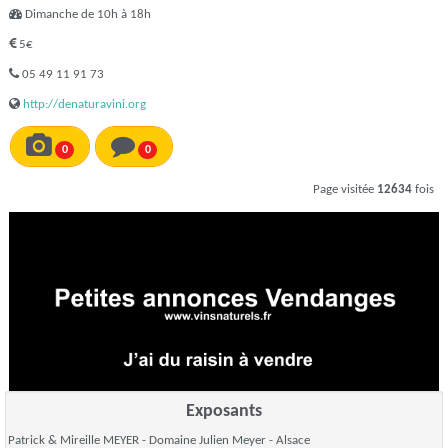
Dimanche de 10h à 18h
5€
05 49 11 91 73
http://denaturavini.org
0
0
Page visitée
12634
fois
Exposants
Patrick & Mireille MEYER - Domaine Julien Meyer
- Alsace