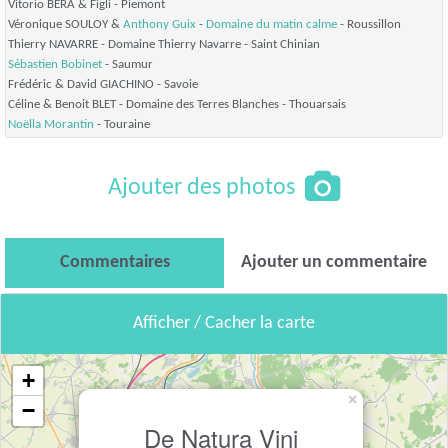
Vitorio BERA & Figli
- Piemont
Véronique SOULOY &
Anthony Guix
-
Domaine du matin calme
- Roussillon
Thierry NAVARRE - Domaine Thierry Navarre
- Saint Chinian
Sébastien Bobinet
- Saumur
Frédéric & David GIACHINO
- Savoie
Céline & Benoit BLET - Domaine des Terres Blanches
- Thouarsais
Noëlla Morantin
- Touraine
Ajouter des photos
Commentaires
Ajouter un commentaire
Afficher / Cacher la carte
+
×
−
De Natura Vini