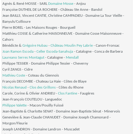
Agnès & René MOSSE - SARL
Domaine Mosse
- Anjou
Françoise DUTHEIL DE LA ROCHERE - Château Ste Anne
- Bandol
Jean BAILLS, Vincent CANTIE, Christine CAMPADIEU - Domaine La Tour Vieille
-
Banyuls/Collioure
Pierre BOREL - Les Maisons Rouges
- Bourgueil
Matthieu COSSE & Catherine MAISONNEUVE - Domaine Cosse Maisonneuve
-
Cahors
Bénédicte &
Grégoire Hubau
-
Château Moulin Pey Labrie
- Canon-Fronsac
Joan Ramon Escoda
-
Celler Escoda-Sanahuja
- Catalogne - Conca de Barbera
Laureano Serres Montagut
- Catalogne -
Mendall
Philippe TESSIER - Domaine Philippe Tessier
- Cheverny
Cyril ZANGS
- Cidre
Mathieu Coste
- Coteau du Giennois
François DECOMBE - Chateau La Haie
- Côtes de Blaye
Nicolas Renaud
-
Clos des Grillons
- Côtes du Rhone
Carole, Corine & Olivier ANDRIEU -
Clos Fantine
- Faugères
Jean-François COUTELOU
- Languedoc
Philippe Valette
- Macon/Pouilly Fuissé
Jean-Baptiste & Charlotte SENAT - Domaine Jean-Baptiste Sénat
- Minervois
Geneviève & Jean-Claude CHANUDET - Domaine Joseph Chamonard
-
Morgon/Fleurie
Joseph LANDRON - Domaine Landron
- Muscadet