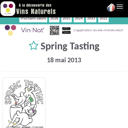
Toggl
navig
Prochains salons
2026
2025
2024
2023
2022
Spring Tasting
18 mai 2013