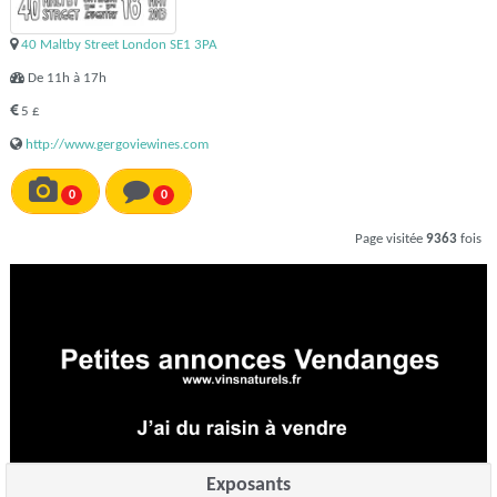
40 Maltby Street London SE1 3PA
De 11h à 17h
5 £
http://www.gergoviewines.com
0
0
Page visitée
9363
fois
Exposants