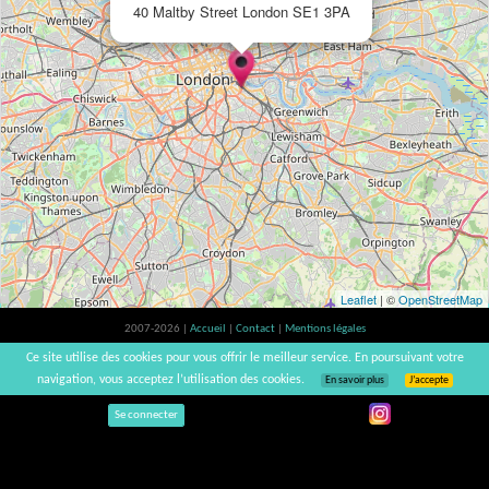
40 Maltby Street London SE1 3PA
Leaflet
| ©
OpenStreetMap
2007-2026 |
Accueil
|
Contact
|
Mentions légales
L'abus d'alcool est dangereux pour la santé, à consommer avec modération. |
Ce site utilise des cookies pour vous offrir le meilleur service. En poursuivant votre
vinsnaturels | v3.12
navigation, vous acceptez l’utilisation des cookies.
En savoir plus
J’accepte
Se connecter