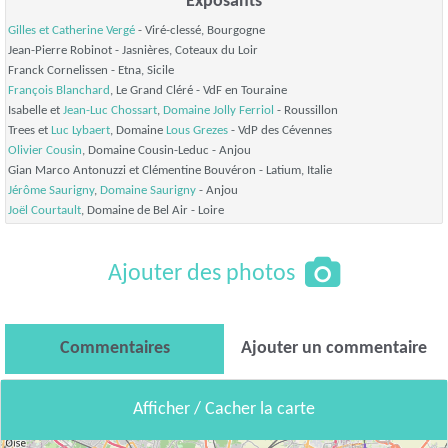
Exposants
Gilles et Catherine Vergé
-
Viré-clessé, Bourgogne
Jean-Pierre Robinot -
Jasnières, Coteaux du Loir
Franck Cornelissen -
Etna, Sicile
François Blanchard
, Le Grand Cléré -
VdF en Touraine
Isabelle et
Jean-Luc Chossart
,
Domaine Jolly Ferriol
-
Roussillon
Trees et
Luc Lybaert
, Domaine
Lous Grezes
-
VdP des Cévennes
Olivier Cousin
, Domaine Cousin-Leduc -
Anjou
Gian Marco Antonuzzi et Clémentine Bouvéron -
Latium, Italie
Jérôme Saurigny
,
Domaine Saurigny
-
Anjou
Joël Courtault
, Domaine de Bel Air -
Loire
Ajouter des photos
Commentaires
Ajouter un commentaire
Afficher / Cacher la carte