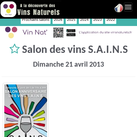
Toggl
navig
Prochains salons
2026
2025
2024
2023
2022
Salon des vins S.A.I.N.S
Dimanche 21 avril 2013