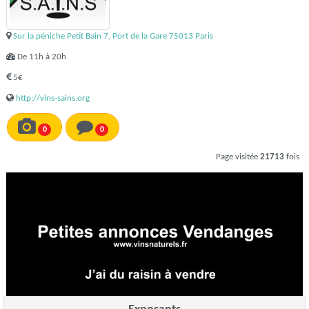
Sur la péniche Petit Bain 7, Port de la Gare 75013 Paris
De 11h à 20h
5€
http://vins-sains.org
0
0
Page visitée
21713
fois