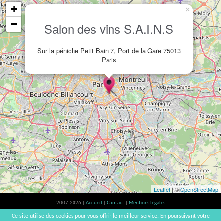
+
×
−
Salon des vins S.A.I.N.S
Sur la péniche Petit Bain 7, Port de la Gare 75013
Paris
Leaflet
| ©
OpenStreetMap
2007-2026 |
Accueil
|
Contact
|
Mentions légales
L'abus d'alcool est dangereux pour la santé, à consommer avec modération. |
Ce site utilise des cookies pour vous offrir le meilleur service. En poursuivant votre