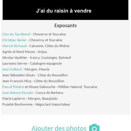
Exposants
Clos du Tue-Boeuf
- Cheverny et Touraine
Christian Venier
- Cheverny et Touraine
Marcel Richaud
- Cairanne, Côtes du Rhône
Agnès et René Mosse
- Anjou
Nicolas Vauthier
- Irancy, Coulanges, Epineuil
Laureano Serres
- Catalogne espagnole
Jean Foillard
- Morgon, Fleurie
Jean-Sébastien Gioan
- Côtes du Roussillon
Jean-François Nicq
- Côtes du Roussillon
Pascal Potaire
et Moses Gabouche
- Pétillan Naturel, Touraine
Joan Ramon Escoda
- Conca de Barbera
Marie Lapierre
- Morgon, Beaujolais
Puzelat-Bonhomme
- Négociant importateur
Ajouter des photos