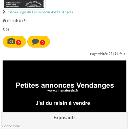
Château Logis du Gouverneur 49000 Angers
De 11h à 18h
5€
0
0
Page visitée
23494
fois
Exposants
Bonhomme