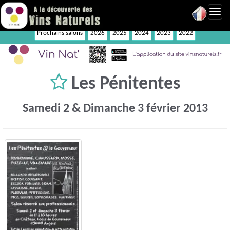
Toggl
navig
Prochains salons
2026
2025
2024
2023
2022
Les Pénitentes
Samedi 2 & Dimanche 3 février 2013