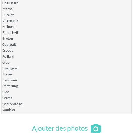
Chaussard
Mosse
Puzelat
Villemade
Belluard
Bitarishvili
Breton
Courault
Escoda
Foillard
Gioan
Lassaigne
Meyer
Padovani
Pfifferling
Pico
Serres
Sopromadze
Vauthier
Ajouter des photos