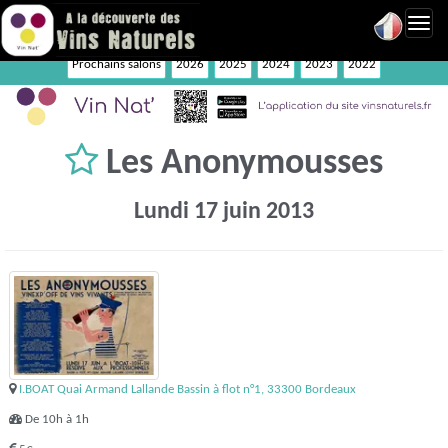
Toggl
navig
Prochains salons
2026
2025
2024
2023
2022
Les Anonymousses
Lundi 17 juin 2013
I.BOAT Quai Armand Lallande Bassin à flot n°1, 33300 Bordeaux
De 10h à 1h