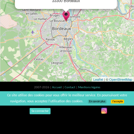
33300 Bordeaux
Leaflet
| ©
OpenStreetMap
2007-2026 |
Accueil
|
Contact
|
Mentions légales
L'abus d'alcool est dangereux pour la santé, à consommer avec modération. |
Ce site utilise des cookies pour vous offrir le meilleur service. En poursuivant votre
vinsnaturels | v3.12
navigation, vous acceptez l’utilisation des cookies.
En savoir plus
J’accepte
Se connecter