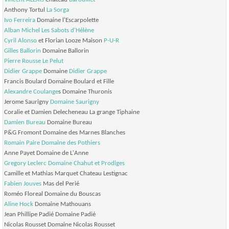
Anthony Tortul
La Sorga
Ivo Ferreira
Domaine l'Escarpolette
Alban Michel
Les Sabots d'Hélène
Cyril Alonso
et Florian Looze Maison
P-U-R
Gilles Ballorin
Domaine Ballorin
Pierre Rousse
Le Pelut
Didier Grappe
Domaine
Didier Grappe
Francis Boulard Domaine Boulard et Fille
Alexandre Coulange
s Domaine Thuronis
Jerome Saurigny
Domaine Saurigny
Coralie et Damien Delecheneau La grange Tiphaine
Damien Bureau
Domaine Bureau
P&G Fromont Domaine des Marnes Blanches
Romain Paire
Domaine des Pothiers
Anne Payet Domaine de L'Anne
Gregory Leclerc
Domaine Chahut et Prodiges
Camille et Mathias Marquet Chateau Lestignac
Fabien Jouves
Mas del Perié
Roméo Floreal Domaine du Bouscas
Aline Hock
Domaine Mathouans
Jean Phillipe Padié Domaine Padié
Nicolas Rousset Domaine Nicolas Rousset