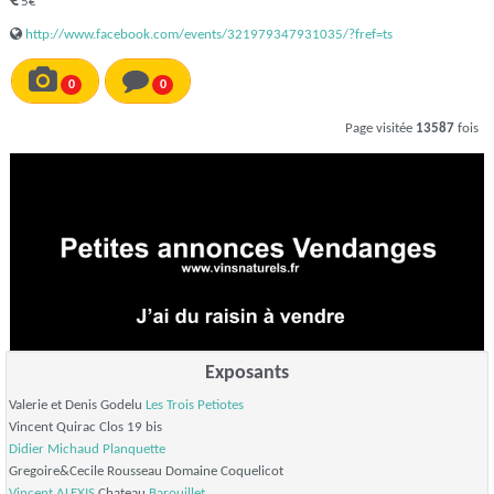
5€
http://www.facebook.com/events/321979347931035/?fref=ts
0
0
Page visitée
13587
fois
Exposants
Valerie et Denis Godelu
Les Trois Petiotes
Vincent Quirac Clos 19 bis
Didier Michaud
Planquette
Gregoire&Cecile Rousseau Domaine Coquelicot
Vincent ALEXIS
Chateau
Barouillet