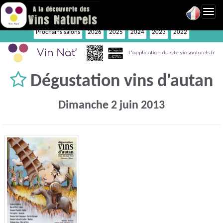
Toggl
navig
Prochains salons
2026
2025
2024
2023
2022
Dégustation vins d'autan
Dimanche 2 juin 2013