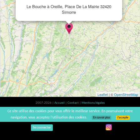
Le Bouche à Oreille, Place De La Mairie 32420
Simorre
Leaflet
| ©
OpenStreetMap
2007-2026 |
Accueil
|
Contact
|
Mentions légales
L'abus d'alcool est dangereux pour la santé, à consommer avec modération. |
Ce site utilise des cookies pour vous offrir le meilleur service. En poursuivant votre
vinsnaturels | v3.12
navigation, vous acceptez l’utilisation des cookies.
En savoir plus
J’accepte
Se connecter