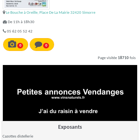
Le Bouche à Oreille, Place De La Mairie 32420 Simorre
De 11h à 18h30
05 62 05 52 42
0
0
Page visitée
18710
fois
Exposants
Cazottes distellerie