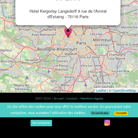
Hotel Kergorlay Langsdorff 9 rue de l'Amiral
d'Estaing - 75116 Paris
Leaflet
| ©
OpenStreetMap
2007-2026 |
Accueil
|
Contact
|
Mentions légales
L'abus d'alcool est dangereux pour la santé, à consommer avec modération. |
Ce site utilise des cookies pour vous offrir le meilleur service. En poursuivant votre
vinsnaturels | v3.12
navigation, vous acceptez l’utilisation des cookies.
En savoir plus
J’accepte
Se connecter