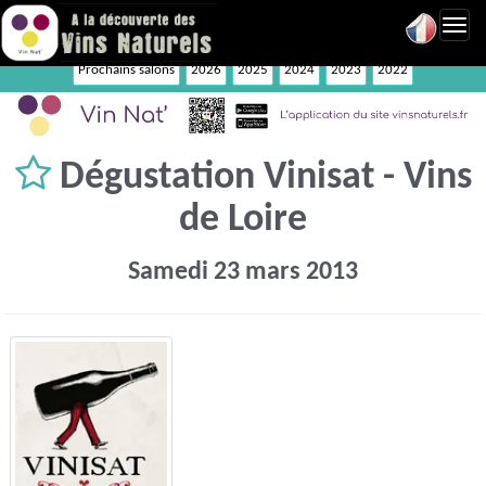
Toggl
navig
Prochains salons
2026
2025
2024
2023
2022
Dégustation Vinisat - Vins
de Loire
Samedi 23 mars 2013