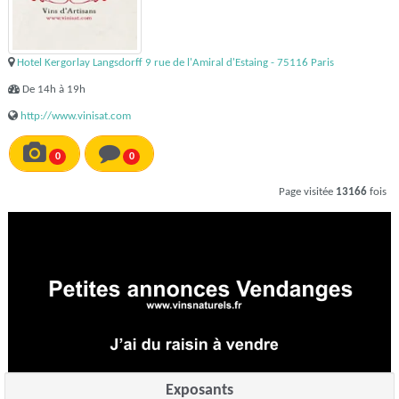
Hotel Kergorlay Langsdorff 9 rue de l'Amiral d'Estaing - 75116 Paris
De 14h à 19h
http://www.vinisat.com
0
0
Page visitée
13166
fois
Exposants