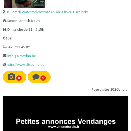
De Roterij Watermolenstraat 46-48 B-8530 Harelbeke
Samedi de 11h à 19h
Dimanche de 11h à 18h
10€
0473/11 45 02
info@altrovino.be
http://www.altrovino.be
0
0
Page visitée
10268
fois