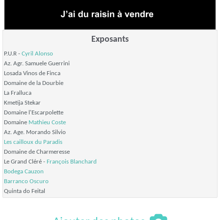
Exposants
P.U.R -
Cyril Alonso
Az. Agr. Samuele Guerrini
Losada Vinos de Finca
Domaine de la Dourbie
La Fralluca
Kmetija Stekar
Domaine l'Escarpolette
Domaine
Mathieu Coste
Az. Age. Morando Silvio
Les cailloux du Paradis
Domaine de Charmeresse
Le Grand Cléré -
François Blanchard
Bodega Cauzon
Barranco Oscuro
Quinta do Feital