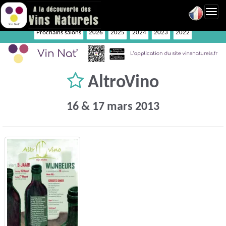
Toggl
navig
Prochains salons
2026
2025
2024
2023
2022
AltroVino
16 & 17 mars 2013