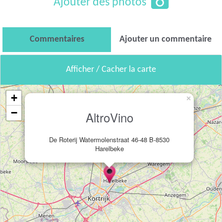
Ajouter des photos
Commentaires
Ajouter un commentaire
Afficher / Cacher la carte
+
×
−
AltroVino
De Roterij Watermolenstraat 46-48 B-8530
Harelbeke