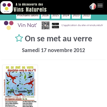
Toggl
navig
Prochains salons
2026
2025
2024
2023
2022
On se met au verre
Samedi 17 novembre 2012