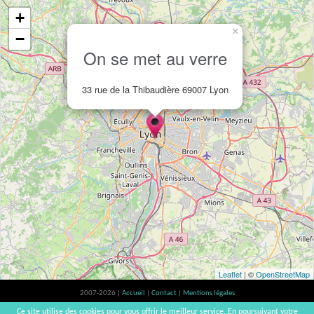
+
×
−
On se met au verre
33 rue de la Thibaudière 69007 Lyon
Leaflet
| ©
OpenStreetMap
2007-2026 |
Accueil
|
Contact
|
Mentions légales
L'abus d'alcool est dangereux pour la santé, à consommer avec modération. |
Ce site utilise des cookies pour vous offrir le meilleur service. En poursuivant votre