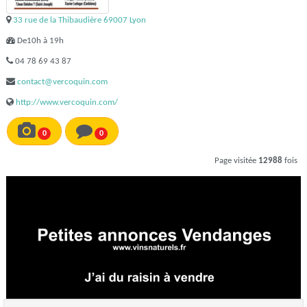
33 rue de la Thibaudière 69007 Lyon
De10h à 19h
04 78 69 43 87
contact@vercoquin.com
http://www.vercoquin.com/
0
0
Page visitée
12988
fois