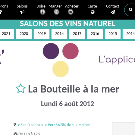
erons
Salons
Boire - Manger - Acheter
Carte
Contact
SALONS DES VINS NATUREL
2021
2020
2019
2018
2017
2016
2015
2014
La Bouteille à la mer
Lundi 6 août 2012
Le San Francisco Le Port 56780 Ile aux Moines
De 11h à 19h