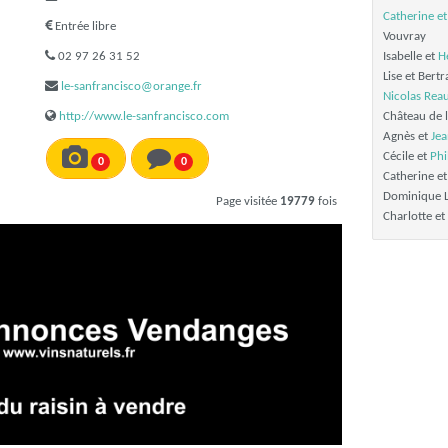
Catherine et
Entrée libre
Vouvray
02 97 26 31 52
Isabelle et
H
Lise et Bert
le-sanfrancisco@orange.fr
Nicolas Rea
http://www.le-sanfrancisco.com
Château de 
Agnès et
Jea
Cécile et
Phi
0
0
Catherine e
Dominique L
Page visitée
19779
fois
Charlotte et