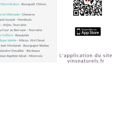
 Pierre Breton
-
Bourgueil, Chinon,
ervé Villemade
-
Cheverny
rand Jousset -
Montlouis
u
-
Anjou, Tourraine
la Cour au Berruyer -
Tourraine
n Foillard
-
Beaujolais
lippe Valette
-
Mâcon, Viré Clessé
t Jean Montanet -
Bourgogne Vézelay
éandre Chevallier -
Bordeaux
 Jean-Baptiste Sénat -
Minervois