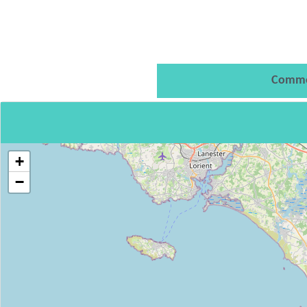
Comme
+
−