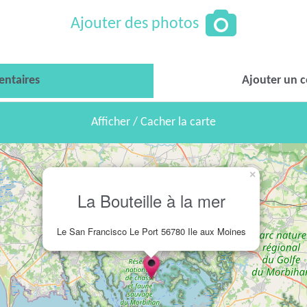
Ajouter des photos
ntaires
Ajouter un 
Afficher / Cacher la carte
×
La Bouteille à la mer
Le San Francisco Le Port 56780 Ile aux Moines