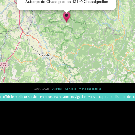
Auberge de Chassignolles 43440 Chassignolles
2007-2026 |
Accueil
|
Contact
|
Mentions légales
L'abus d'alcool est dangereux pour la santé, à consommer avec modération. | vinsnaturels | v3.12
s offrir le meilleur service. En poursuivant votre navigation, vous acceptez l’utilisation des c