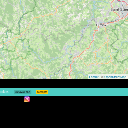
Leaflet
| ©
OpenStreetMap
ookies.
En savoir plus
J’accepte