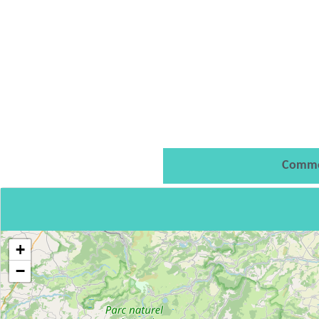
Comme
+
−