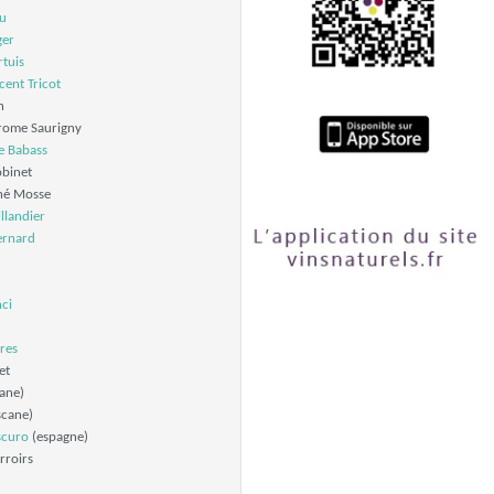
ju
ger
tuis
cent Tricot
n
erome Saurigny
e Babass
obinet
né Mosse
llandier
ernard
ci
res
et
ane)
scane)
scuro
(espagne)
rroirs