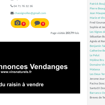
Patrick Bou
04 71 76 32 36
Pierre Beau
chassignolles@gmail.com
Jean Mauper
Marie et Vin
Fred Gouna
0
0
Sophie et J
Les Vignes d
Page visitée
26179
fois
Sébastian B
Agnès et Re
Benjamin Tai
Catherine B
Le Pelut
Mylène Bru
Domaine Vin
Matassa
Les Deux Ter
Jerome Jour
Pacina (tosc
Santa10 (to
Barranco O
Breves de Te