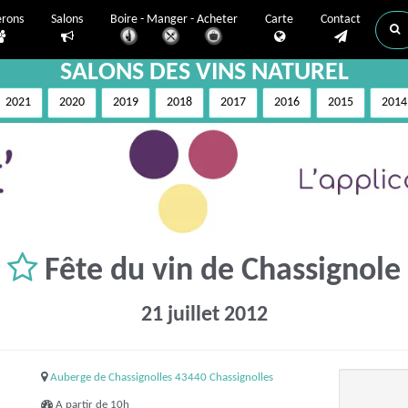
erons
Salons
Boire - Manger - Acheter
Carte
Contact
SALONS DES VINS NATUREL
2021
2020
2019
2018
2017
2016
2015
2014
Fête du vin de Chassignole
21 juillet 2012
Auberge de Chassignolles 43440 Chassignolles
A partir de 10h