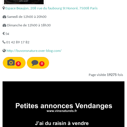
Espace Beaujon, 208 rue du faubourg St Honoré, 75008 Paris
Samedi de 12h00 à 20h00
Dimanche de 12h00 à 18h30
5€
01 42 89 17 82
http://buvonsnature.over-blog.com/
0
0
Page visitée
19275
fois