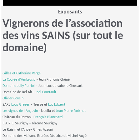
Exposants
Vignerons de l’association
des vins SAINS (sur tout le
domaine)
Gilles et Catherine Vergé
La Coulée d'Ambrosia
- Jean François Chêné
Domaine Jolly Ferriol
– Jean-Luc et Isabelle Chossart
Domaine de Bel Air -
Joël Courtault
Olivier Cousin
SARL
Lous Grezes
– Tresse et
Luc Lybaert
Les vignes de l'Angevin
- Noella et
Jean Pierre Robinot
Château du Perron–
François Blanchard
E.A.R.L. Saurigny – Jérome Saurigny
Le Raisin et l’Ange– Gilles Azzoni
Domaine des Maisons Brulées Béatrice et Michel Augé