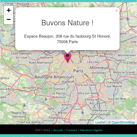
+
×
−
Buvons Nature !
Espace Beaujon, 208 rue du faubourg St Honoré,
75008 Paris
Leaflet
| ©
OpenStreetMap
2007-2026 |
Accueil
|
Contact
|
Mentions légales
L'abus d'alcool est dangereux pour la santé, à consommer avec modération. |