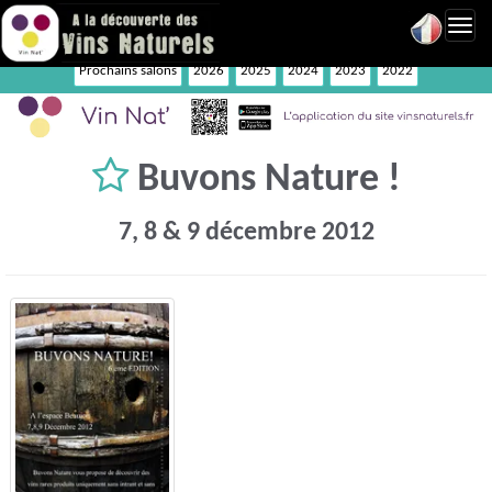
Toggl
navig
Prochains salons
2026
2025
2024
2023
2022
Buvons Nature !
7, 8 & 9 décembre 2012