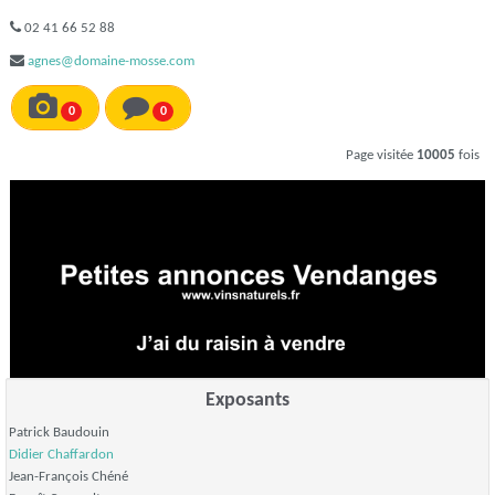
02 41 66 52 88
agnes@domaine-mosse.com
0
0
Page visitée
10005
fois
Exposants
Patrick Baudouin
Didier Chaffardon
Jean-François Chéné