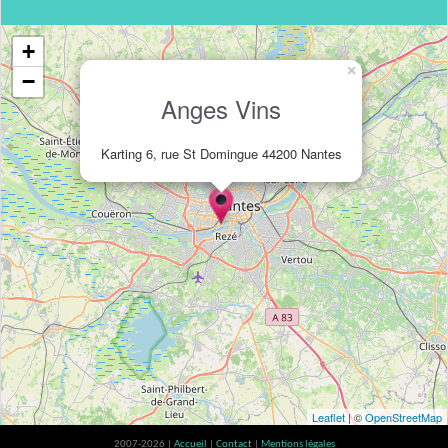
+
×
−
Anges Vins
Karting 6, rue St Domingue 44200 Nantes
Leaflet
| ©
OpenStreetMap
2007-2026 |
Accueil
|
Contact
|
Mentions légales