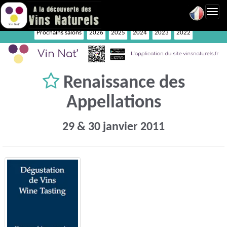
Toggl
navig
Prochains salons
2026
2025
2024
2023
2022
Renaissance des
Appellations
29 & 30 janvier 2011