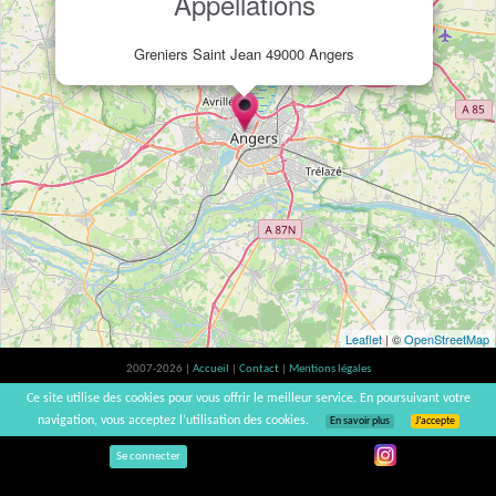
Appellations
Greniers Saint Jean 49000 Angers
Leaflet
| ©
OpenStreetMap
2007-2026 |
Accueil
|
Contact
|
Mentions légales
L'abus d'alcool est dangereux pour la santé, à consommer avec modération. |
Ce site utilise des cookies pour vous offrir le meilleur service. En poursuivant votre
vinsnaturels | v3.12
navigation, vous acceptez l’utilisation des cookies.
En savoir plus
J’accepte
Se connecter