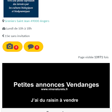
Greniers Saint Jean 49000 Angers
Lundi de 10h à 18h
15€ sans invitation
0
0
Page visitée
13971
fois