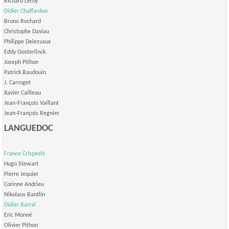
Richard Leroy
Didier Chaffardon
Bruno Rochard
Christophe Daviau
Philippe Delesvaux
Eddy Oosterlinck
Joseph Pithon
Patrick Baudouin
J. Carroget
Xavier Cailleau
Jean-François Vaillant
Jean-François Regnier
LANGUEDOC
France Crispeels
Hugo Stewart
Pierre Jequier
Corinne Andrieu
Nikolaus Bantlin
Didier Barral
Eric Monné
Olivier Pithon