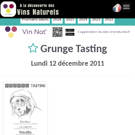
Toggl
navig
Prochains salons
2026
2025
2024
2023
2022
Grunge Tasting
Lundi 12 décembre 2011