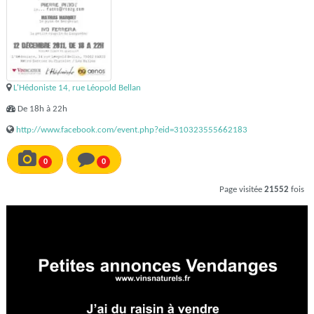
L'Hédoniste 14, rue Léopold Bellan
De 18h à 22h
http://www.facebook.com/event.php?eid=310323555662183
0
0
Page visitée
21552
fois