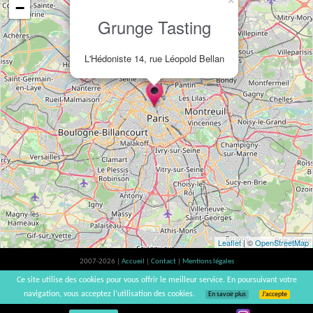
×
−
Grunge Tasting
L'Hédoniste 14, rue Léopold Bellan
Leaflet
| ©
OpenStreetMap
2007-2026 |
Accueil
|
Contact
|
Mentions légales
L'abus d'alcool est dangereux pour la santé, à consommer avec modération. |
Ce site utilise des cookies pour vous offrir le meilleur service. En poursuivant votre
vinsnaturels | v3.12
navigation, vous acceptez l’utilisation des cookies.
En savoir plus
J’accepte