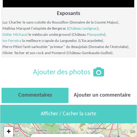
Exposants
Luc Charlier
le sans-culotte du Roussillon (Domaine de la Coume Majou),
Mathias Marquet
l’utopiste de Bergerac (
Château Lestignac
),
Didier Michaud
le médocain underground (Château
Planquette
),
Ivo Ferreira
la meilleure crapule du Languedoc (L'Escarpolette),
Pierre Pitiot
l’anti-sarkoziste ''primeur'' du Beaujolais (Domaine de l'Astrolabe),
Olivier Techer
et son rock and Pomerol (Château Gombaude-Guillot).
Ajouter des photos
Commentaires
Ajouter un commentaire
Afficher / Cacher la carte
+