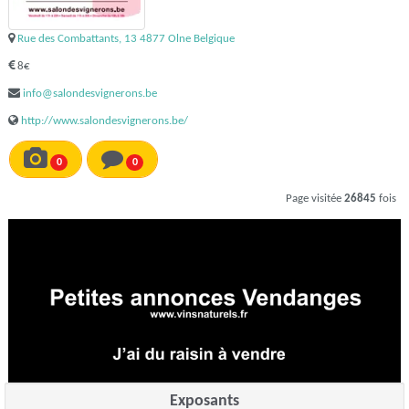
Rue des Combattants, 13 4877 Olne Belgique
8€
info@salondesvignerons.be
http://www.salondesvignerons.be/
0
0
Page visitée
26845
fois
Exposants