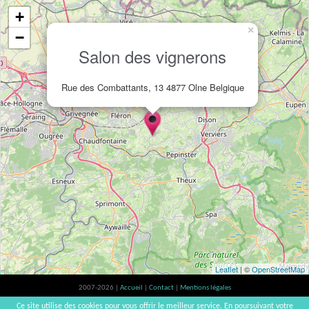
+
×
−
Salon des vignerons
Rue des Combattants, 13 4877 Olne Belgique
Leaflet
| ©
OpenStreetMap
2007-2026 |
Accueil
|
Contact
|
Mentions légales
L'abus d'alcool est dangereux pour la santé, à consommer avec modération. |
Ce site utilise des cookies pour vous offrir le meilleur service. En poursuivant votre