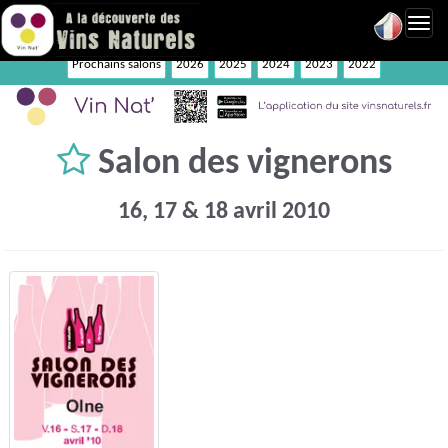
Toggl
navig
Prochains salons
2026
2025
2024
2023
2022
Salon des vignerons
16, 17 & 18 avril 2010