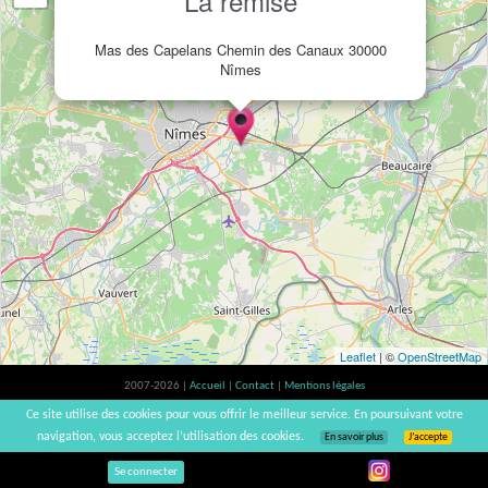
La remise
Mas des Capelans Chemin des Canaux 30000
Nîmes
Leaflet
| ©
OpenStreetMap
2007-2026 |
Accueil
|
Contact
|
Mentions légales
L'abus d'alcool est dangereux pour la santé, à consommer avec modération. |
Ce site utilise des cookies pour vous offrir le meilleur service. En poursuivant votre
vinsnaturels | v3.12
navigation, vous acceptez l’utilisation des cookies.
En savoir plus
J’accepte
Se connecter