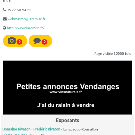
5 €
06 77 50 94 22
webmaster@laremise.fr
http://www.laremise.fr/
0
0
Page visitée
10555
fois
Exposants
Domaine Rivaton
-
Frédéric Rivaton
- Languedoc-Roussillon