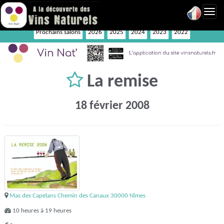
Toggl
navig
Prochains salons
2026
2025
2024
2023
2022
La remise
18 février 2008
Mas des Capelans Chemin des Canaux 30000 Nîmes
10 heures à 19 heures