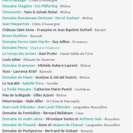
Pierre Beauger
- Côtes d'Auvergne
Domaine l'Anglore
-
Eric Pfifferling
- Rhône
Vinumentis
- Yann & Sylvain Rohel
- Rhône
Domaine Romaneaux-Destezet
-
Hervé Souhaut
- Rhône
Jean Maupertuis
- Côtes d'Auvergne
Château Saint Anne - Françoise et Jean Baptiste Dutheil
- Bandol
Bruno Duchêne
- Banuyls
Domaine Ferme Saint Martin
- Guy Jullien
- Provence
Domaine Peyra
-
Stephane Majeune
-
Le temps des cerises
- Axel Prufer
- Haute Vallée de l'Orb
Louis Julian
- Ribaute les Tavernes
Domaine Gramenon
- Michèle Aubery-Laurent
- Rhône
Yoyo - Laurence Krief
- Banyuls
Domaine du Mazel
- Jocelyne & Gérald Oustric
- Rhône
Le Scarabé -
Isabelle frère
- Sorède
La Treille Muscate
- Catherine Marin-Pestel
- Corbières
Mas de la Bégude - Gilles Azzoni
- Rhône
Mourressipe - Alain Allier
- St Côme et Maruejols
Jean-Louis Tribouley
-
Jean-Louis Tribouley
- Languedoc-Roussillon
Domaine de Fontédicto - Bernard Bellahsen
- Caux
Domaine du matin calme
- Véronique Souloy et
Anthony Guix
- Roussilon
Domaine de l'Ausseil
- Anne et
Jacques de Chancel
- Languedoc-Roussillon
Domaine de Pechpeyrou - Bertrand de Guitaut
- Banyuls