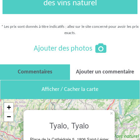
des vins naturel
* Les prix sont donnés à titre indicatifs ; allez sur le site concerné pour avoir les prix
exacts.
Ajouter des photos
Commentaires
Ajouter un commentaire
Afficher / Cacher la carte
+
×
−
Tyalo, Tyalo
Place de la Cathédrale 5, 1806 Saint-Légier