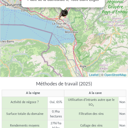
Leaflet
| ©
OpenStreetMap
Méthodes de travail (2025)
A la vigne
A la cave
Utilisation d'intrants autre que le
Activité de négoce ?
Oui, 65%
Non
SO
2
0,9ha
Surface totale du domaine
Filtration des vins
Non
hectares
27hl/ha
Rendements moyens
Collage des vins
Non