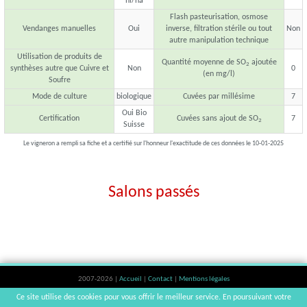
hl/ha
Flash pasteurisation, osmose
Vendanges manuelles
Oui
inverse, filtration stérile ou tout
Non
autre manipulation technique
Utilisation de produits de
Quantité moyenne de SO
ajoutée
2
synthèses autre que Cuivre et
Non
0
(en mg/l)
Soufre
Mode de culture
biologique
Cuvées par millésime
7
Oui Bio
Certification
Cuvées sans ajout de SO
7
2
Suisse
Le vigneron a rempli sa fiche et a certifié sur l'honneur l'exactitude de ces données le 10-01-2025
Salons passés
2007-2026 |
Accueil
|
Contact
|
Mentions légales
L'abus d'alcool est dangereux pour la santé, à consommer avec modération. |
Ce site utilise des cookies pour vous offrir le meilleur service. En poursuivant votre
vinsnaturels | v3.12