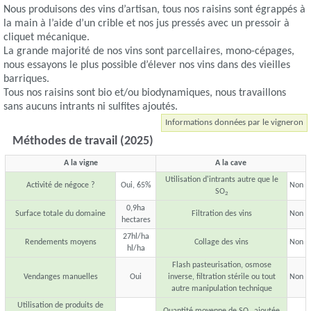
Nous produisons des vins d’artisan, tous nos raisins sont égrappés à
la main à l’aide d’un crible et nos jus pressés avec un pressoir à
cliquet mécanique.
La grande majorité de nos vins sont parcellaires, mono-cépages,
nous essayons le plus possible d’élever nos vins dans des vieilles
barriques.
Tous nos raisins sont bio et/ou biodynamiques, nous travaillons
sans aucuns intrants ni sulfites ajoutés.
Informations données par le vigneron
Méthodes de travail (2025)
A la vigne
A la cave
Utilisation d'intrants autre que le
Activité de négoce ?
Oui, 65%
Non
SO
2
0,9ha
Surface totale du domaine
Filtration des vins
Non
hectares
27hl/ha
Rendements moyens
Collage des vins
Non
hl/ha
Flash pasteurisation, osmose
Vendanges manuelles
Oui
inverse, filtration stérile ou tout
Non
autre manipulation technique
Utilisation de produits de
Quantité moyenne de SO
ajoutée