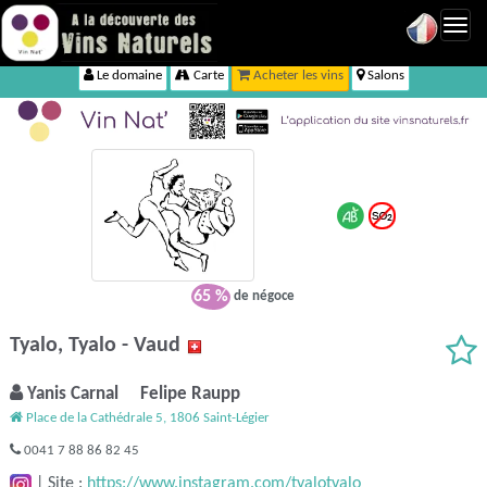
Toggl
navig
Le domaine
Carte
Acheter les vins
Salons
65 %
de négoce
Tyalo, Tyalo - Vaud
Yanis Carnal Felipe Raupp
Place de la Cathédrale 5, 1806 Saint-Légier
0041 7 88 86 82 45
|
Site :
https://www.instagram.com/tyalotyalo