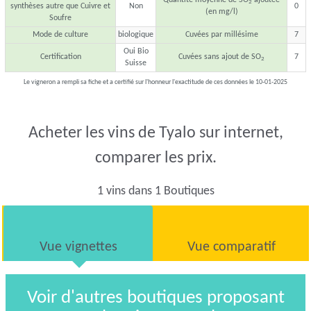
2
synthèses autre que Cuivre et
Non
0
(en mg/l)
Soufre
Mode de culture
biologique
Cuvées par millésime
7
Oui Bio
Certification
Cuvées sans ajout de SO
7
2
Suisse
Le vigneron a rempli sa fiche et a certifié sur l'honneur l'exactitude de ces données le 10-01-2025
Acheter les vins de Tyalo sur internet,
comparer les prix.
1 vins dans 1 Boutiques
Vue vignettes
Vue comparatif
Voir d'autres boutiques proposant