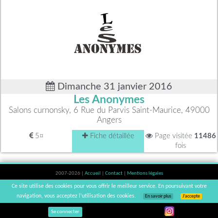
Dimanche 31 janvier 2016
Les Anonymes
Salons curnonsky, 6 Rue du Parvis Saint-Maurice, 49000
Angers
5¤
Fiche détaillée
Page visitée
11486
fois
2007-2026 |
Accueil
|
Contact
|
Mentions légales
L'abus d'alcool est dangereux pour la santé, à consommer avec modération. |
Ce site utilise des cookies pour vous offrir le meilleur service. En poursuivant votre
vinsnaturels | v3.12
navigation, vous acceptez l’utilisation des cookies.
En savoir plus
J’accepte
Se connecter