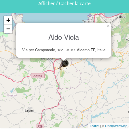
Afficher / Cacher la carte
+
×
−
Aldo Viola
Via per Camporeale, 18c, 91011 Alcamo TP, Italie
Leaflet
| ©
OpenStreetMap