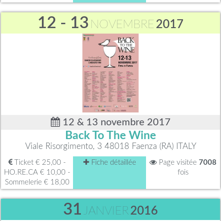
12 - 13
NOVEMBRE
2017
12 & 13 novembre 2017
Back To The Wine
Viale Risorgimento, 3 48018 Faenza (RA) ITALY
Ticket € 25,00 -
Fiche détaillée
Page visitée
7008
HO.RE.CA € 10,00 -
fois
Sommelerie € 18,00
31
JANVIER
2016