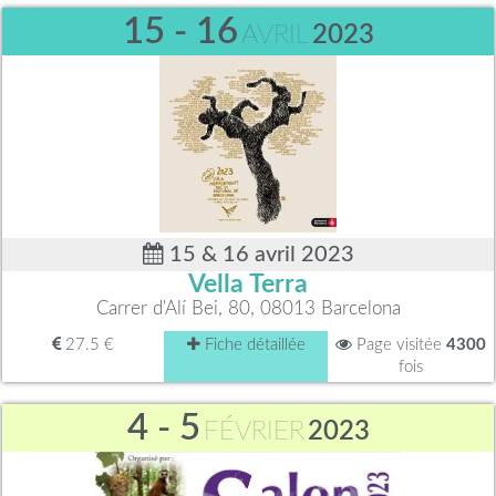
15 - 16
AVRIL
2023
15 & 16 avril 2023
Vella Terra
Carrer d'Alí Bei, 80, 08013 Barcelona
27.5 €
Fiche détaillée
Page visitée
4300
fois
4 - 5
FÉVRIER
2023