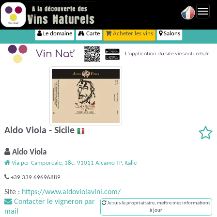
Toggl
navig
Le domaine
Carte
Acheter les vins
Salons
Aldo Viola - Sicile
Aldo Viola
Via per Camporeale, 18c, 91011 Alcamo TP, Italie
+39 339 69696889
Site :
https://www.aldoviolavini.com/
Contacter le vigneron par
Je suis le propriaitaire, mettre mes informations
mail
à jour