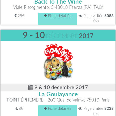
Back To The Wine
Viale Risorgimento, 3 48018 Faenza (RA) ITALY
25€
Fiche détaillée
Page visitée
6088
fois
9 - 10
DÉCEMBRE
2017
9 & 10 décembre 2017
La Goulayance
POINT ÉPHÉMÈRE - 200 Quai de Valmy, 75010 Paris
8€
Fiche détaillée
Page visitée
8233
fois