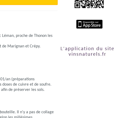
ac Léman, proche de Thonon les
et de Marignan et Crépy.
 501/an (préparations
s doses de cuivre et de soufre.
fin de préserver les sols.
outeille. Il n'y a pas de collage
 selon les millésimes.