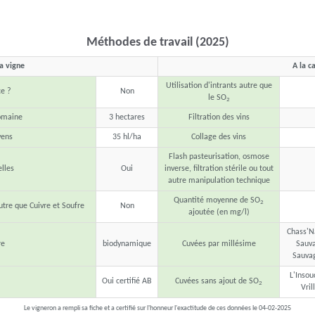
Méthodes de travail (2025)
la vigne
A la c
Utilisation d'intrants autre que
ce ?
Non
le SO
2
domaine
3 hectares
Filtration des vins
ens
35 hl/ha
Collage des vins
Flash pasteurisation, osmose
lles
Oui
inverse, filtration stérile ou tout
autre manipulation technique
Quantité moyenne de SO
2
utre que Cuivre et Soufre
Non
ajoutée (en mg/l)
Chass'Na
re
biodynamique
Cuvées par millésime
Sauva
Sauvag
L'Insou
Oui certifié AB
Cuvées sans ajout de SO
2
Vril
Le vigneron a rempli sa fiche et a certifié sur l'honneur l'exactitude de ces données le 04-02-2025