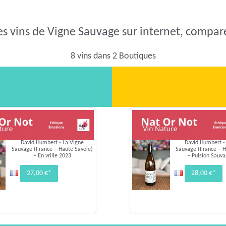
es vins de Vigne Sauvage sur internet, comparer
8 vins dans 2 Boutiques
David Humbert - La Vigne
David Humbert -
Sauvage (France – Haute Savoie)
Sauvage (France – H
– En vrille 2023
– Pulsion Sauv
27,00 €*
28,00 €*