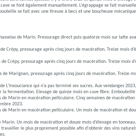
 cave se font également manuellement. L’égrappage se fait manuellem
bouteille se fait avec une tireuse à becs et une boucheuse mécanique
chasselas de Marin. Pressurage direct puis quatorze mois sur latte a
 de Crépy, pressurage après cinq jours de macération. Treize mois d’
 de Crépy, pressurage après cinq jours de macération. Treize mois d’
 de Marignan, pressurage après cinq jours de macération. Treize moi
e de L’Insouciance qui n’a pas terminé ses sucres. Aux vendanges 2023
r la fermentation. Elevage de quinze mois en cuve fibre. Embouteillé
s de Marin en macération pelliculaire. Cinq semaines de macération 
tembre 2023.
s de Marin en macération pelliculaire. Un mois de macération et do
 Marin. Un mois de macération et douze mois d’élevage en tonneau. 
 travailler le plus proprement possible afin d'obtenir des vins nature
es.