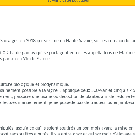
Voir plus de boutiques
Sauvage” en 2018 qui se situe en Haute Savoie, sur les coteaux du l
et 0.2 ha de gamay qui se partagent entre les appellations de Marin 
s par an en Vin de France.
iculture biologique et biodynamique.
s sainement possible à la vigne. J'applique deux 500P/an et cinq à six
ment, j'associe une tisane ou décoction de plantes afin de réduire le
 effectués manuellement, je ne possède pas de tracteur ou enjambeur a
nipulés jusqu'à ce qu'ils soient soutirés un bon mois avant la mise en b
ns sont sans sulfites ajoutés. Il y a entre onze et quinze mois d'élevage