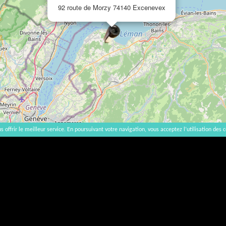
92 route de Morzy 74140 Excenevex
s offrir le meilleur service. En poursuivant votre navigation, vous acceptez l’utilisation des c
Méthodes de travail (2025)
Non
Utilisation d'intrants autre que le SO
2
3 hectares
Filtration des vins
35 hl/ha
Collage des vins