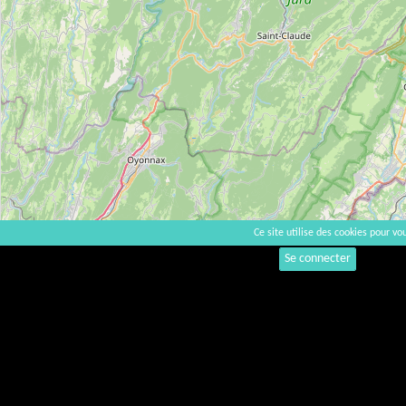
Ce site utilise des cookies pour vou
Se connecter
A la vigne
Activité de négoce ?
Surface totale du domaine
Rendements moyens