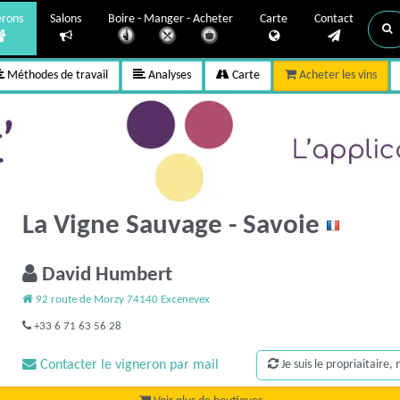
erons
Salons
Boire - Manger - Acheter
Carte
Contact
Méthodes de travail
Analyses
Carte
Acheter les vins
La Vigne Sauvage - Savoie
David Humbert
92 route de Morzy 74140 Excenevex
+33 6 71 63 56 28
Contacter le vigneron par mail
Je suis le propriaitaire