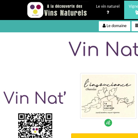
Le vin naturel
Vign
Le domaine