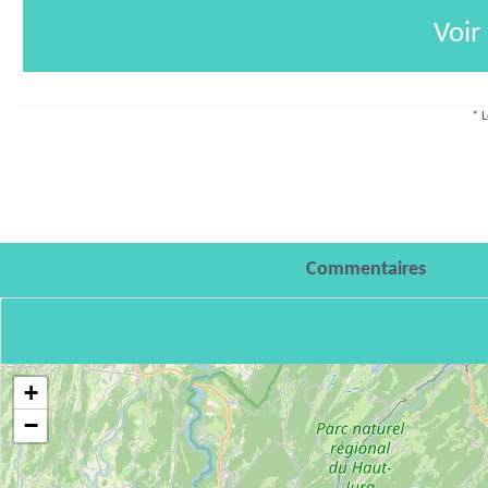
Voir
* L
Commentaires
+
−