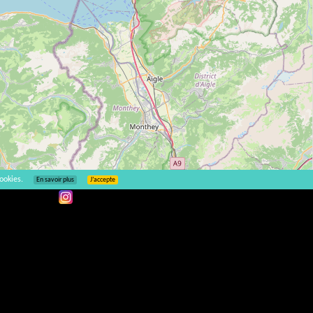
ookies.
En savoir plus
J’accepte
Leaflet
| ©
OpenStreetMap
A la cave
Non
Non
Non