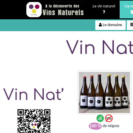
Le vin naturel
Vign
Le domaine
100 %
de négoce