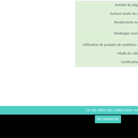
Activité de nég
Surface totale du
Rendements m
Vendanges manu
Utilisation de produits de synthèses
Mode de cult
Certificatio
Ce site utilise des cookies pour vou
Commentaires
Se connecter