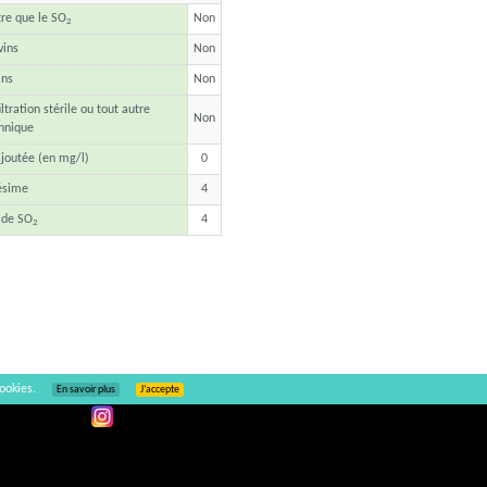
tre que le SO
Non
2
vins
Non
ins
Non
ltration stérile ou tout autre
Non
hnique
joutée (en mg/l)
0
ésime
4
 de SO
4
2
ookies.
En savoir plus
J’accepte
Ajouter un commentaire