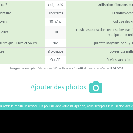
oce ?
Oui, 100%
Utilisation d'intrants au
 domaine
0 hectares
Filtration des 
oyens
30 hl/ha
Collage des v
Flash pasteurisation, osmose inverse, fi
elles
Oui
manipulation tec
 autre que Cuivre et Soufre
Non
Quantité moyenne de SO
a
2
ure
Biologique
Cuvées par mill
n
Oui AB
Cuvées sans ajout
Le vigneron a rempli sa fiche et a certifié sur l'honneur l'exactitude de ces données le 25-09-2025
Ajouter des photos
s offrir le meilleur service. En poursuivant votre navigation, vous acceptez l’utilisation des c
Afficher / Cacher la carte