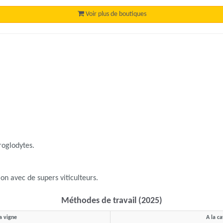
Voir plus de boutiques
troglodytes.
ion avec de supers viticulteurs.
Méthodes de travail (2025)
a vigne
A la c