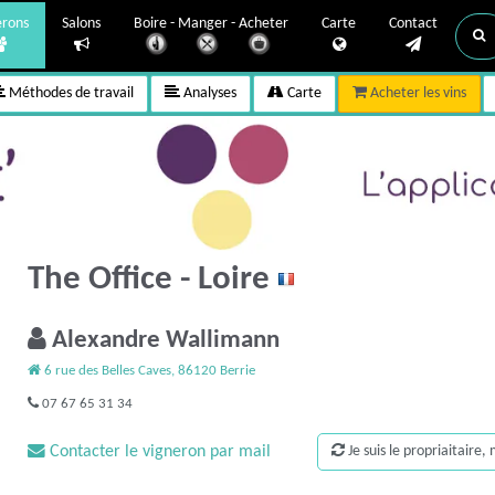
erons
Salons
Boire - Manger - Acheter
Carte
Contact
Méthodes de travail
Analyses
Carte
Acheter les vins
The Office - Loire
Alexandre Wallimann
6 rue des Belles Caves, 86120 Berrie
07 67 65 31 34
Contacter le vigneron par mail
Je suis le propriaitaire