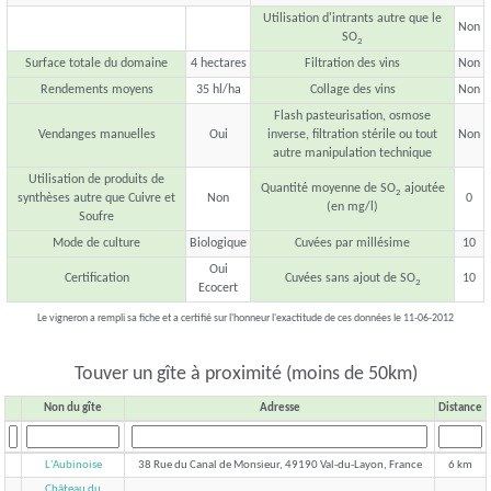
Utilisation d'intrants autre que le
Non
SO
2
Surface totale du domaine
4 hectares
Filtration des vins
Non
Rendements moyens
35 hl/ha
Collage des vins
Non
Flash pasteurisation, osmose
Vendanges manuelles
Oui
inverse, filtration stérile ou tout
Non
autre manipulation technique
Utilisation de produits de
Quantité moyenne de SO
ajoutée
2
synthèses autre que Cuivre et
Non
0
(en mg/l)
Soufre
Mode de culture
Biologique
Cuvées par millésime
10
Oui
Certification
Cuvées sans ajout de SO
10
2
Ecocert
Le vigneron a rempli sa fiche et a certifié sur l'honneur l'exactitude de ces données le 11-06-2012
Touver un gîte à proximité (moins de 50km)
Non du gîte
Adresse
Distance
L'Aubinoise
38 Rue du Canal de Monsieur, 49190 Val-du-Layon, France
6 km
Château du