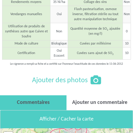
Rendements moyens
35 hl/ha
Collage des vins
Non
Flash pasteurisation, osmose
Vendanges manuelles
Oui
inverse, filtration stérile ou tout
Non
autre manipulation technique
Utilisation de produits de
Quantité moyenne de SO
ajoutée
2
synthèses autre que Cuivre et
Non
0
(en mg/l)
Soufre
Mode de culture
Biologique
Cuvées par millésime
10
Oui
Certification
Cuvées sans ajout de SO
10
2
Ecocert
Le vigneron a rempli sa fiche et a certifié sur l'honneur l'exactitude de ces données le 11-06-2012
Ajouter des photos
Commentaires
Ajouter un commentaire
Afficher / Cacher la carte