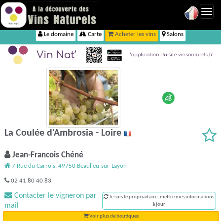
Toggl
navig
Le domaine
Carte
Acheter les vins
Salons
La Coulée d'Ambrosia - Loire
Jean-Francois Chéné
7 Rue du Carrois, 49750 Beaulieu-sur-Layon
02 41 80 40 83
Contacter le vigneron par
Je suis le propriaitaire, mettre mes informations
mail
à jour
Voir plus de boutiques