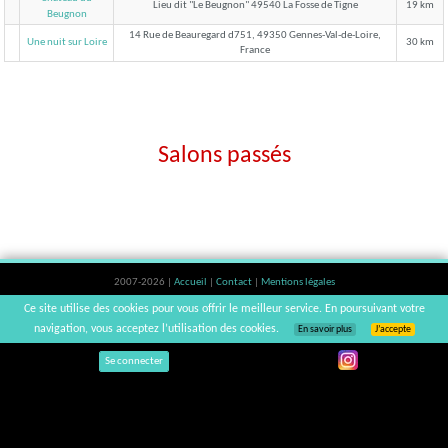
Lieu dit "Le Beugnon" 49540 La Fosse de Tigne
19 km
Beugnon
14 Rue de Beauregard d751, 49350 Gennes-Val-de-Loire,
Une nuit sur Loire
30 km
France
Salons passés
2007-2026 |
Accueil
|
Contact
|
Mentions légales
L'abus d'alcool est dangereux pour la santé, à consommer avec modération. |
Ce site utilise des cookies pour vous offrir le meilleur service. En poursuivant votre
vinsnaturels | v3.12
navigation, vous acceptez l’utilisation des cookies.
En savoir plus
J’accepte
Se connecter