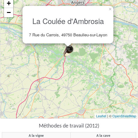
+
×
−
La Coulée d'Ambrosia
7 Rue du Carrois, 49750 Beaulieu-sur-Layon
Leaflet
| ©
OpenStreetMap
Méthodes de travail (2012)
A la vigne
A la cave