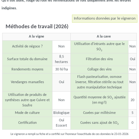
Qu'il soit blanc, rouge ou rosé les fermentations se font uniquement avec les levures
indigènes.
Informations données par le vigneron
Méthodes de travail (2026)
A la vigne
A la cave
Utilisation d'intrants autre que le
Activité de négoce ?
Non
Non
SO
2
8,5
Surface totale du domaine
Filtration des vins
Oui
hectares
Rendements moyens
30 hl/ha
Collage des vins
Non
Flash pasteurisation, osmose
Vendanges manuelles
Oui
inverse, filtration stérile ou tout
Non
autre manipulation technique
Utilisation de produits de
Quantité moyenne de SO
ajoutée
2
synthèses autre que Cuivre et
Non
20
(en mg/l)
Soufre
Mode de culture
Biologique
Cuvées par millésime
5
Oui
Certification
Cuvées sans ajout de SO
0
2
Ecocert
Le vigneron a rempli sa fiche et a certifié sur l'honneur l'exactitude de ces données le 23-01-2026