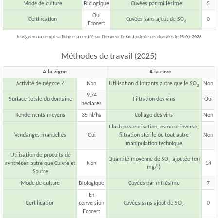
Mode de culture
Biologique
Cuvées par millésime
5
Oui
Certification
Cuvées sans ajout de SO
0
2
Ecocert
Le vigneron a rempli sa fiche et a certifié sur l'honneur l'exactitude de ces données le 23-01-2026
Méthodes de travail (2025)
A la vigne
A la cave
Activité de négoce ?
Non
Utilisation d'intrants autre que le SO
Non
2
9,74
Surface totale du domaine
Filtration des vins
Oui
hectares
Rendements moyens
35 hl/ha
Collage des vins
Non
Flash pasteurisation, osmose inverse,
Vendanges manuelles
Oui
filtration stérile ou tout autre
Non
manipulation technique
Utilisation de produits de
Quantité moyenne de SO
ajoutée (en
2
synthèses autre que Cuivre et
Non
14
mg/l)
Soufre
Mode de culture
Biologique
Cuvées par millésime
7
En
Certification
conversion
Cuvées sans ajout de SO
0
2
Ecocert