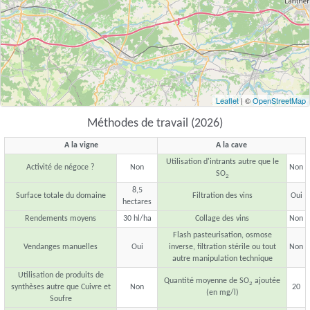
Leaflet
| ©
OpenStreetMap
Méthodes de travail (2026)
A la vigne
A la cave
Utilisation d'intrants autre que le
Activité de négoce ?
Non
Non
SO
2
8,5
Surface totale du domaine
Filtration des vins
Oui
hectares
Rendements moyens
30 hl/ha
Collage des vins
Non
Flash pasteurisation, osmose
Vendanges manuelles
Oui
inverse, filtration stérile ou tout
Non
autre manipulation technique
Utilisation de produits de
Quantité moyenne de SO
ajoutée
2
synthèses autre que Cuivre et
Non
20
(en mg/l)
Soufre