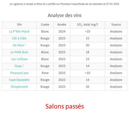
Le vigneron a rempli sa fiche et a certifié sur l'honneur l'exactitude de ces données le 07-01-2025
Analyse des vins
Vin
Cuvée
Année
SO
total mg/l
Source
2
La P'tite Macé
Blanc
2024
<10
Analyses
Côt à Côte
Rouge
2023
15
Analyses
Ho Nice !
Rouge
2023
20
Analyses
Le Petit Bois
Blanc
2023
16
Analyses
Les Cailloux
Blanc
2023
19
Analyses
Oups !
Rouge
2023
14
Analyses
Pourquoi pas
Rose
2023
<10
Analyses
Saperlipopette
Rouge
2023
14
Analyses
Simplement
Rouge
2023
32
Analyses
Salons passés