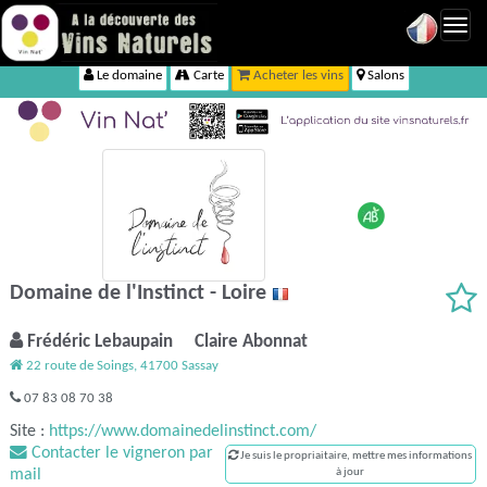
Toggl
navig
Le domaine
Carte
Acheter les vins
Salons
Domaine de l'Instinct - Loire
Frédéric Lebaupain Claire Abonnat
22 route de Soings, 41700 Sassay
07 83 08 70 38
Site :
https://www.domainedelinstinct.com/
Contacter le vigneron par
Je suis le propriaitaire, mettre mes informations
mail
à jour