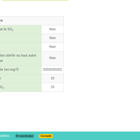
ve
que le SO
Non
2
Non
Non
ion stérile ou tout autre
Non
ue
ée (en mg/l)
0202020202
e
10
SO
33
2
ookies.
En savoir plus
J’accepte