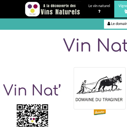
Le vin naturel
Vign
Le domai