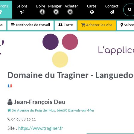
erons
Salons
Boire - Manger - Acheter
Carte
Contact
ne
Méthodes de travail
Carte
Acheter les vins
Salon
Domaine du Traginer - Languedo
Jean-François Deu
56 Avenue du Puig del Mas, 66650 Banyuls-sur-Mer
04 68 88 15 11
Site :
https://www.traginer.fr