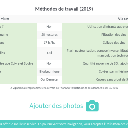
Méthodes de travail (2019)
a vigne
A la ca
e ?
Non
Utilisation d'intrants autre 
omaine
20 hectares
Filtration des vins
ens
17 hl/ha
Collage des vins
Flash pasteurisation, osmose inverse, filtrat
les
Oui
manipulation techniq
tre que Cuivre et Soufre
Non
Quantité moyenne de SO
ajout
2
e
Biodynamique
Cuvées par millésim
Oui Demeter
Cuvées sans ajout de 
Le vigneron a rempli sa fiche et a certifié sur l'honneur l'exactitude de ces données le 03-06-2019
Ajouter des photos
s offrir le meilleur service. En poursuivant votre navigation, vous acceptez l’utilisation des c