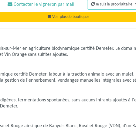
Contacter le vigneron par mail
Je suis le propriaitaire
Voir plus de boutiques
uls-sur-Mer en agriculture biodynamique certifié Demeter. Le domai
 Vin Orange sans sulfites ajoutés.
namique certifié Demeter, labour à la traction animale avec un mulet
 la gestion de l'enherbement, vendanges manuelles intégrales avec sé
indigènes, fermentations spontanées, sans aucuns intrants ajoutés à l'
s Demeter.
osé et Rouge ainsi que de Banyuls Blanc, Rosé et Rouge (VDN), d'un R