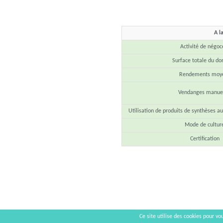
A l
Activité de négoc
Surface totale du d
Rendements moy
Vendanges manuel
Utilisation de produits de synthèses au
Mode de cultur
Certification
Ce site utilise des cookies pour vou