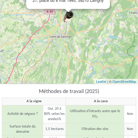
21, place du 8 mai 1945, 39210 Lavigny
Leaflet
| ©
OpenStreetMap
Méthodes de travail (2025)
A la vigne
A la cave
Oui, 20 à
Utilisation d'intrants autre que le
Activité de négoce ?
80% selon les
Non
SO
2
années%
Surface totale du
1,5 hectares
Filtration des vins
Non
domaine