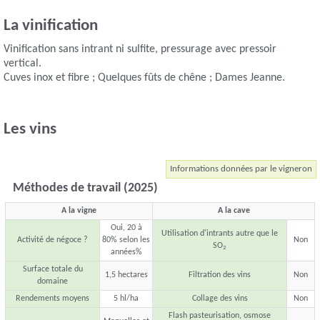
La vinification
Vinification sans intrant ni sulfite, pressurage avec pressoir
vertical.
Cuves inox et fibre ; Quelques fûts de chêne ; Dames Jeanne.
Les vins
Informations données par le vigneron
Méthodes de travail (2025)
A la vigne
A la cave
Oui, 20 à
Utilisation d'intrants autre que le
Activité de négoce ?
80% selon les
Non
SO
2
années%
Surface totale du
1,5 hectares
Filtration des vins
Non
domaine
Rendements moyens
5 hl/ha
Collage des vins
Non
Flash pasteurisation, osmose