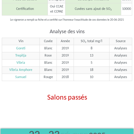
Oui CCAE
Certification
Cuvées sans ajout de SO
10000
2
et CCPAE
Le vigneron a rempli sa fiche et a certifié sur l'honneur l'exactitude de ces données le 20-06-2021
Analyse des vins
Vin
Cuvée
Année
SO
total mg/l
Source
2
Goreti
Blanc
2019
8
Analyses
Trepitja
Rose
2019
13
Analyses
Vibria
Blanc
2019
5
Analyses
Vibria Amphore
Blanc
2019
18
Analyses
Samuel
Rouge
2018
10
Analyses
Salons passés