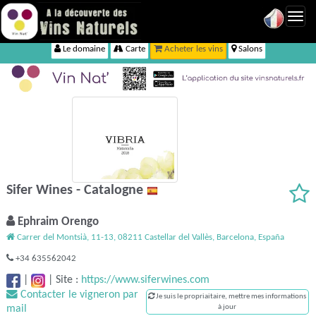
Toggl
navig
Le domaine
Carte
Acheter les vins
Salons
Sifer Wines - Catalogne
Ephraim Orengo
Carrer del Montsià, 11-13, 08211 Castellar del Vallès, Barcelona, España
+34 635562042
|
|
Site :
https://www.siferwines.com
Contacter le vigneron par
Je suis le propriaitaire, mettre mes informations
mail
à jour