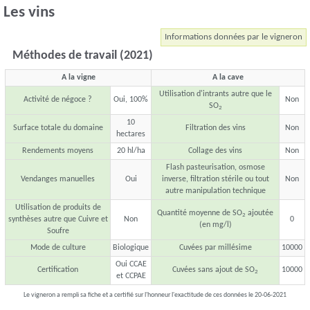
Les vins
Informations données par le vigneron
Méthodes de travail (2021)
A la vigne
A la cave
Utilisation d'intrants autre que le
Activité de négoce ?
Oui, 100%
Non
SO
2
10
Surface totale du domaine
Filtration des vins
Non
hectares
Rendements moyens
20 hl/ha
Collage des vins
Non
Flash pasteurisation, osmose
Vendanges manuelles
Oui
inverse, filtration stérile ou tout
Non
autre manipulation technique
Utilisation de produits de
Quantité moyenne de SO
ajoutée
2
synthèses autre que Cuivre et
Non
0
(en mg/l)
Soufre
Mode de culture
Biologique
Cuvées par millésime
10000
Oui CCAE
Certification
Cuvées sans ajout de SO
10000
2
et CCPAE
Le vigneron a rempli sa fiche et a certifié sur l'honneur l'exactitude de ces données le 20-06-2021