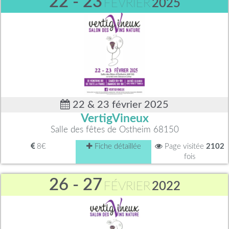
22 - 23
FÉVRIER
2025
22 & 23 février 2025
VertigVineux
Salle des fêtes de Ostheim 68150
8€
Fiche détaillée
Page visitée
2102
fois
26 - 27
FÉVRIER
2022