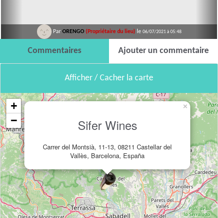
Par
ORENGO
(Propriétaire du lieu)
le
06/07/2021 à 05:48
Commentaires
Ajouter un commentaire
Afficher / Cacher la carte
+
×
−
Sifer Wines
Carrer del Montsià, 11-13, 08211 Castellar del
Vallès, Barcelona, España