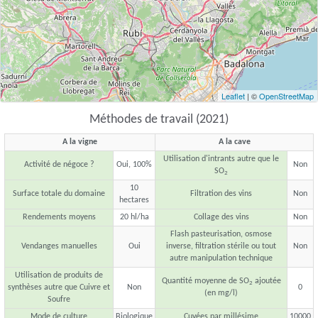
Leaflet
| ©
OpenStreetMap
Méthodes de travail (2021)
A la vigne
A la cave
Utilisation d'intrants autre que le
Activité de négoce ?
Oui, 100%
Non
SO
2
10
Surface totale du domaine
Filtration des vins
Non
hectares
Rendements moyens
20 hl/ha
Collage des vins
Non
Flash pasteurisation, osmose
Vendanges manuelles
Oui
inverse, filtration stérile ou tout
Non
autre manipulation technique
Utilisation de produits de
Quantité moyenne de SO
ajoutée
2
synthèses autre que Cuivre et
Non
0
(en mg/l)
Soufre
Mode de culture
Biologique
Cuvées par millésime
10000