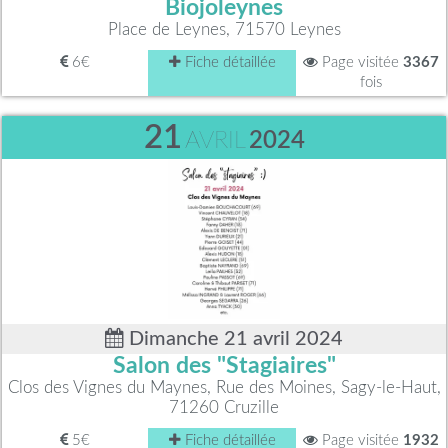
Biojoleynes
Place de Leynes, 71570 Leynes
6€
Fiche détaillée
Page visitée
3367
fois
21
AVRIL
2024
Dimanche 21 avril 2024
Salon des "Stagiaires"
Clos des Vignes du Maynes, Rue des Moines, Sagy-le-Haut,
71260 Cruzille
5€
Fiche détaillée
Page visitée
1932