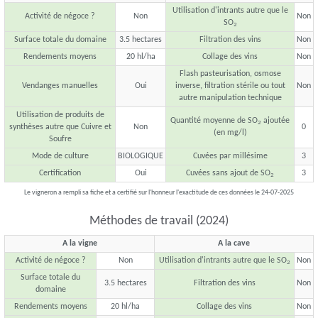
Utilisation d'intrants autre que le
Activité de négoce ?
Non
Non
SO
2
Surface totale du domaine
3.5 hectares
Filtration des vins
Non
Rendements moyens
20 hl/ha
Collage des vins
Non
Flash pasteurisation, osmose
Vendanges manuelles
Oui
inverse, filtration stérile ou tout
Non
autre manipulation technique
Utilisation de produits de
Quantité moyenne de SO
ajoutée
2
synthèses autre que Cuivre et
Non
0
(en mg/l)
Soufre
Mode de culture
BIOLOGIQUE
Cuvées par millésime
3
Certification
Oui
Cuvées sans ajout de SO
3
2
Le vigneron a rempli sa fiche et a certifié sur l'honneur l'exactitude de ces données le 24-07-2025
Méthodes de travail (2024)
A la vigne
A la cave
Activité de négoce ?
Non
Utilisation d'intrants autre que le SO
Non
2
Surface totale du
3.5 hectares
Filtration des vins
Non
domaine
Rendements moyens
20 hl/ha
Collage des vins
Non