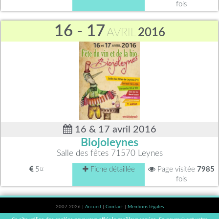
fois
16 - 17
AVRIL
2016
16 & 17 avril 2016
Biojoleynes
Salle des fêtes 71570 Leynes
5¤
Fiche détaillée
Page visitée
7985
fois
2007-2026 |
Accueil
|
Contact
|
Mentions légales
L'abus d'alcool est dangereux pour la santé, à consommer avec modération. |