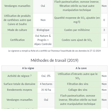
Flash pasteurisation, osmose inverse,
Vendanges manuelles
Oui
filtration stérile ou tout autre
Non
manipulation technique
Utilisation de produits
Quantité moyenne de SO
ajoutée (en
2
de synthèses autre que
Non
0
mg/l)
Cuivre et Soufre
Mode de culture
Biologique
Cuvées par millésime
3
Oui Nature &
Certification
Progrès +
Cuvées sans ajout de SO
3
2
Alpes Controle
Le vigneron a rempli sa fiche et a certifié sur l'honneur l'exactitude de ces données le 27-12-2024
Méthodes de travail (2019)
A la vigne
A la cave
Utilisation d'intrants autre que le
Activité de négoce ?
Oui, 0%
Non
SO
2
Surface totale du domaine
4 hectares
Filtration des vins
Non
Rendements moyens
35 hl/ha
Collage des vins
Non
Flash pasteurisation, osmose
Vendanges manuelles
Oui
inverse, filtration stérile ou tout
Non
autre manipulation technique