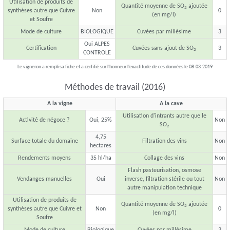
Utilisation de produits de
Quantité moyenne de SO
ajoutée
2
synthèses autre que Cuivre
Non
0
(en mg/l)
et Soufre
Mode de culture
BIOLOGIQUE
Cuvées par millésime
3
Oui ALPES
Certification
Cuvées sans ajout de SO
3
2
CONTROLE
Le vigneron a rempli sa fiche et a certifié sur l'honneur l'exactitude de ces données le 08-03-2019
Méthodes de travail (2016)
A la vigne
A la cave
Utilisation d'intrants autre que le
Activité de négoce ?
Oui, 25%
Non
SO
2
4,75
Surface totale du domaine
Filtration des vins
Non
hectares
Rendements moyens
35 hl/ha
Collage des vins
Non
Flash pasteurisation, osmose
Vendanges manuelles
Oui
inverse, filtration stérile ou tout
Non
autre manipulation technique
Utilisation de produits de
Quantité moyenne de SO
ajoutée
2
synthèses autre que Cuivre et
Non
0
(en mg/l)
Soufre
Mode de culture
Biologique
Cuvées par millésime
3