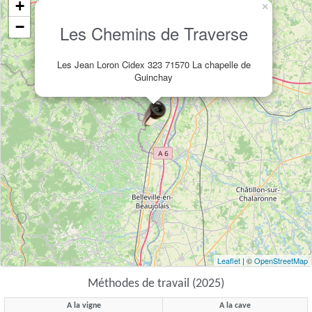
+
×
−
Les Chemins de Traverse
Les Jean Loron Cidex 323 71570 La chapelle de
Guinchay
Leaflet
| ©
OpenStreetMap
Méthodes de travail (2025)
A la vigne
A la cave