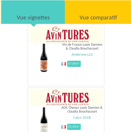
Vue vignettes
Vue comparatif
Vin de France Louis Damien
& Claudia Bouchacourt
Antécime L22
17,00 €*
AOC Chenas Louis Damien &
Claudia Bouchacourt
Cairn 2018
25,50 €*