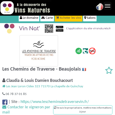
Toggl
navig
Le domaine
Carte
Acheter les vins
Salons
Les Chemins de Traverse - Beaujolais
Claudia & Louis Damien Bouchacourt
Les Jean Loron Cidex 323 71570 La chapelle de Guinchay
06 78 37 01 85
|
Site :
https://www.lescheminsdetraversevin.fr/
Contacter le vigneron par
Je suis le propriaitaire, mettre mes informations
mail
à jour