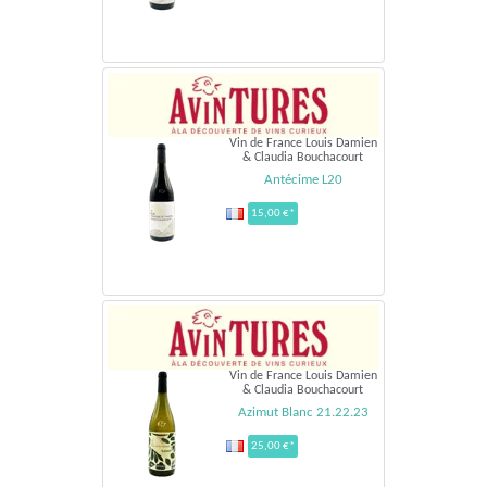
Vin de France Louis Damien
& Claudia Bouchacourt
Antécime L20
15,00 €*
Vin de France Louis Damien
& Claudia Bouchacourt
Azimut Blanc 21.22.23
25,00 €*