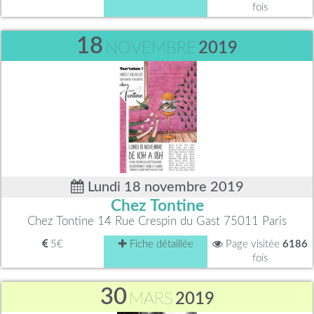
fois
18
NOVEMBRE
2019
Lundi 18 novembre 2019
Chez Tontine
Chez Tontine 14 Rue Crespin du Gast 75011 Paris
5€
Fiche détaillée
Page visitée
6186
fois
30
MARS
2019