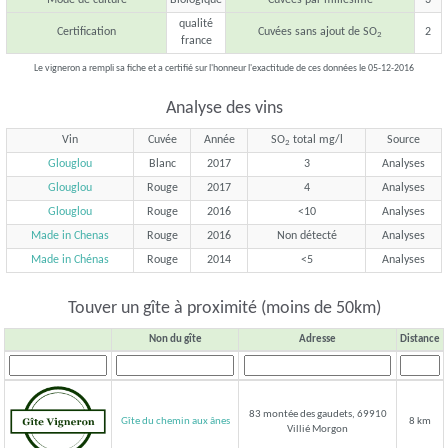
qualité
Certification
Cuvées sans ajout de SO
2
2
france
Le vigneron a rempli sa fiche et a certifié sur l'honneur l'exactitude de ces données le 05-12-2016
Analyse des vins
Vin
Cuvée
Année
SO
total mg/l
Source
2
Glouglou
Blanc
2017
3
Analyses
Glouglou
Rouge
2017
4
Analyses
Glouglou
Rouge
2016
<10
Analyses
Made in Chenas
Rouge
2016
Non détecté
Analyses
Made in Chénas
Rouge
2014
<5
Analyses
Touver un gîte à proximité (moins de 50km)
Non du gîte
Adresse
Distance
83 montée des gaudets, 69910
Gîte du chemin aux ânes
8 km
Villié Morgon