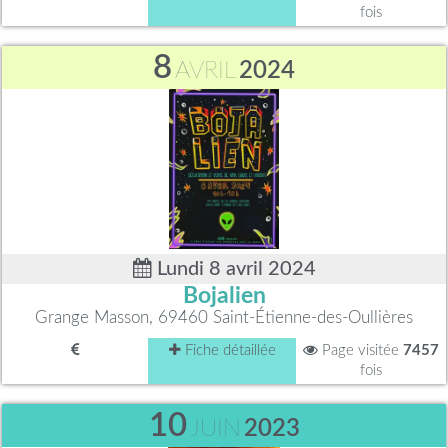
fois
8
AVRIL
2024
Lundi 8 avril 2024
Bojalien
Grange Masson, 69460 Saint-Étienne-des-Oullières
Fiche détaillée
Page visitée
7457
fois
10
JUIN
2023