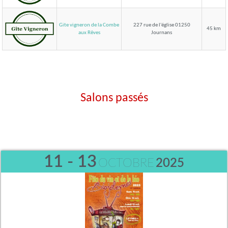
Gite vigneron de la Combe
227 rue de l'église 01250
45 km
Journans
aux Rêves
Salons passés
11 - 13
OCTOBRE
2025