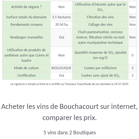
Utilisation d'intrants autre que le
Activité de négoce ?
Non
Non
SO
2
Surface totale du domaine
3.5 hectares
Filtration des vins
Non
Rendements moyens
20 hl/ha
Collage des vins
Non
Flash pasteurisation, osmose
Vendanges manuelles
Oui
inverse, filtration stérile ou tout
Non
autre manipulation technique
Utilisation de produits de
Quantité moyenne de SO
ajoutée
2
synthèses autre que Cuivre et
Non
0
(en mg/l)
Soufre
Mode de culture
BIOLOGIQUE
Cuvées par millésime
3
Certification
Oui
Cuvées sans ajout de SO
3
2
Le vigneron a rempli sa fiche et a certifié sur l'honneur l'exactitude de ces données le 24-07-2025
Acheter les vins de Bouchacourt sur internet,
comparer les prix.
5 vins dans 2 Boutiques