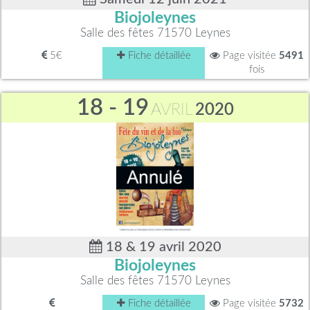
Biojoleynes
Salle des fêtes 71570 Leynes
5€
Fiche détaillée
Page visitée
5491
fois
18 - 19
AVRIL
2020
18 & 19 avril 2020
Biojoleynes
Salle des fêtes 71570 Leynes
Fiche détaillée
Page visitée
5732