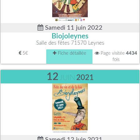
Samedi 11 juin 2022
Biojoleynes
Salle des fêtes 71570 Leynes
5€
Fiche détaillée
Page visitée
4434
fois
12
JUIN
2021
Samedi 12 juin 2021