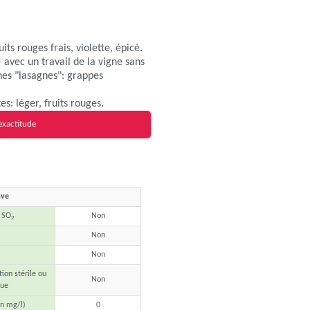
its rouges frais, violette, épicé.
– avec un travail de la vigne sans
ches "lasagnes": grappes
s: léger, fruits rouges.
exactitude
ave
e SO
Non
2
Non
Non
tion stérile ou
Non
que
n mg/l)
0