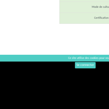
Mode de cultu
Certification
Ce site utilise des cookies pour vou
Commentaires
Se connecter
+
−