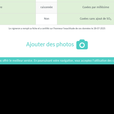
re
raisonnée
Cuvées par millésime
Non
Cuvées sans ajout de SO
2
Le vigneron a rempli sa fiche et a certifié sur l'honneur l'exactitude de ces données le 28-07-2025
Ajouter des photos
s offrir le meilleur service. En poursuivant votre navigation, vous acceptez l’utilisation des c
Afficher / Cacher la carte
×
Karelle Kudelka