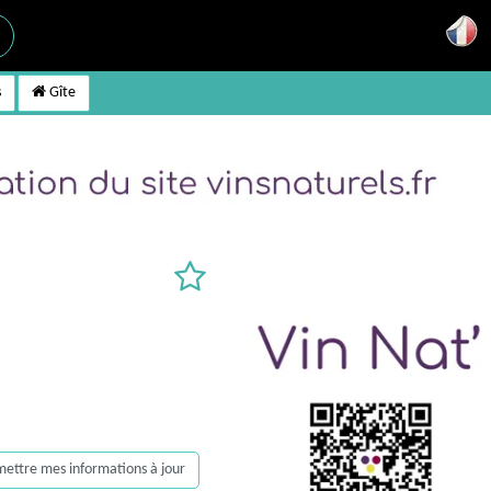
s
Gîte
, mettre mes informations à jour