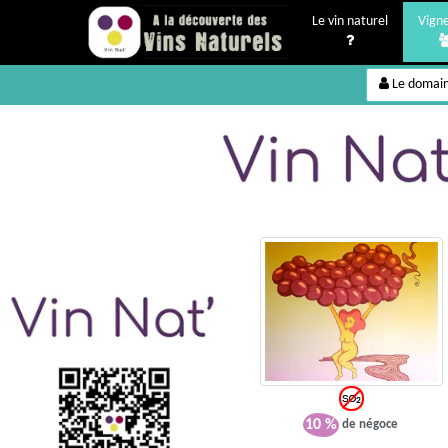
Le vin naturel
Vign
Le domai
10 %
de négoce