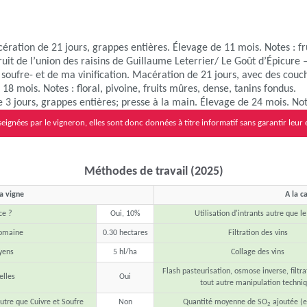
ération de 21 jours, grappes entières. Élevage de 11 mois. Notes : fru
Fruit de l’union des raisins de Guillaume Leterrier/ Le Goût d’Épicure 
i soufre- et de ma vinification. Macération de 21 jours, avec des cou
 18 mois. Notes : floral, pivoine, fruits mûres, dense, tanins fondus.
 3 jours, grappes entières; presse à la main. Élevage de 24 mois. Note
eignées par le vigneron, elles sont donc données à titre informatif sans garantir leur 
Méthodes de travail (2025)
la vigne
A la c
ce ?
Oui, 10%
Utilisation d'intrants autre que l
domaine
0.30 hectares
Filtration des vins
yens
5 hl/ha
Collage des vins
Flash pasteurisation, osmose inverse, filtra
lles
Oui
tout autre manipulation techni
autre que Cuivre et Soufre
Non
Quantité moyenne de SO
ajoutée (e
2