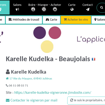
erons
Salons
Boire - Manger - Acheter
Carte
Contact
ne
Méthodes de travail
Carte
Acheter les vins
Salon
Karelle Kudelka - Beaujolais
Karelle Kudelka
17 Rte du Maupos, 69840 Juliénas
06 51 08 03 71
Site :
https://karelle-kudelka-vigneronne.jimdosite.com/
Contacter le vigneron par mail
Je suis le propriaitaire