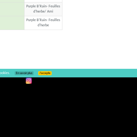
Purple B'Rain- Feuilles
d'herbe/ Ami
Purple B'Rain- Feuilles
d'herbe
ookies.
En savoir plus
J’accepte
Ajouter un commentaire