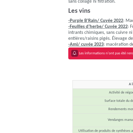
sans collage ni filtration.
Les vins
-Purple B'Rain/ Cuvée 2022
: Mac
-Feuilles d’herbe/ Cuvée 2022
: 
intrants chimiques, sans cuivre n
entières/raisins pigés. Élevage de
-Ami/ cuvée 2023
: macération de
Les informations n'ont pas été rens
A 
Activité de négo
Surface totale du 
Rendements mo
Vendanges manue
Utilisation de produits de synthèses 