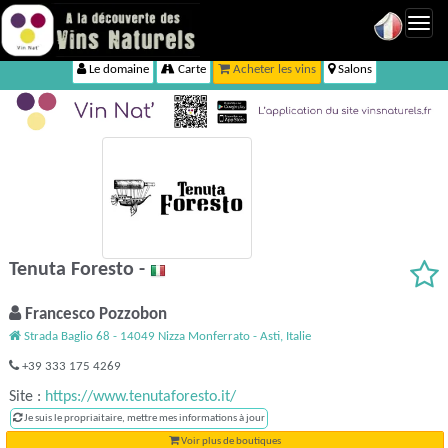
Toggl
navig
Le domaine
Carte
Acheter les vins
Salons
Tenuta Foresto -
Francesco Pozzobon
Strada Baglio 68 - 14049 Nizza Monferrato - Asti, Italie
+39 333 175 4269
Site :
https://www.tenutaforesto.it/
Je suis le propriaitaire, mettre mes informations à jour
Voir plus de boutiques