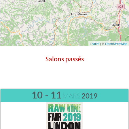
Leaflet
| ©
OpenStreetMap
Salons passés
10 - 11
MARS
2019